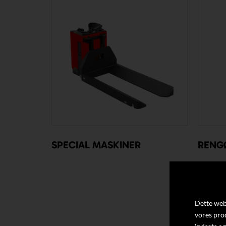
SPECIAL MASKINER
RENG
Dette webs
vores pro