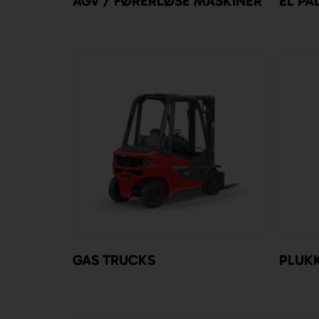
AGV / FØRERLØSE MASKINER
EL PA
GAS TRUCKS
PLUK