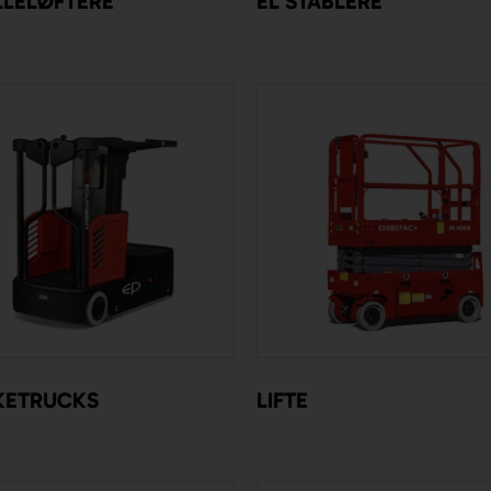
LLELØFTERE
EL STABLERE
KETRUCKS
LIFTE