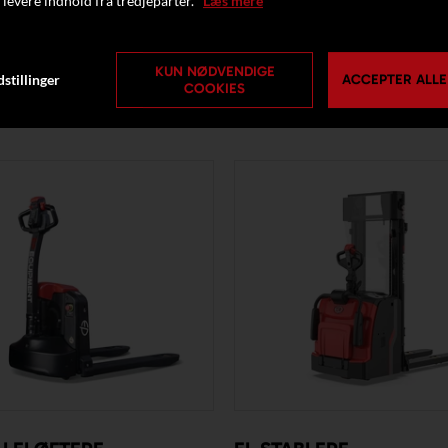
 levere indhold fra tredjeparter.
Læs mere
ABRIKSNYE MASKINER HOS T
KUN NØDVENDIGE
stillinger
ACCEPTER ALLE
COOKIES