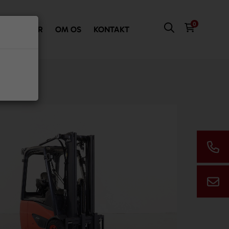
0
VI TILBYDER
OM OS
KONTAKT