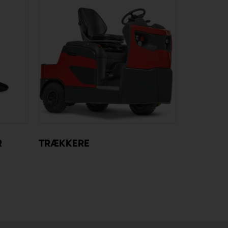
R
TRÆKKERE