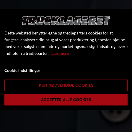
Dette websted benytter egne og tredjeparters cookies for at
fungere, analysere din brug af vores produkter og tjenester, hjælpe
med vores salgsfremmende og marketingsmæssige indsats og levere
indhold fra tredjeparter.
Læs mere
4200 M2 AF GAFFELTRUCKS OG
INTERN TRANSPORTMATERIEL
Cookie indstillinger
KUN NØDVENDIGE COOKIES
SE MERE
ACCEPTER ALLE COOKIES