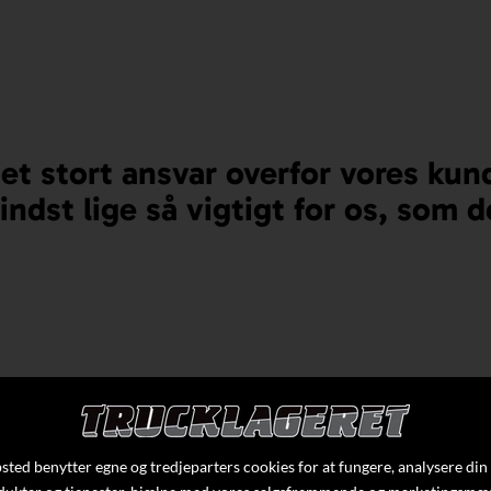
et stort ansvar overfor vores kun
ndst lige så vigtigt for os, som d
BRANCH
VESTJY
ted benytter egne og tredjeparters cookies for at fungere, analysere din
Vi er en voks