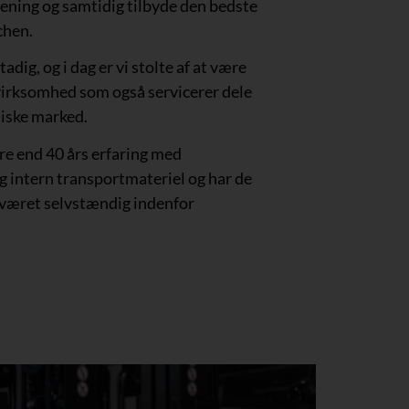
jening og samtidig tilbyde den bedste
chen.
adig, og i dag er vi stolte af at være
irksomhed som også servicerer dele
iske marked.
e end 40 års erfaring med
g intern transportmateriel og har de
 været selvstændig indenfor