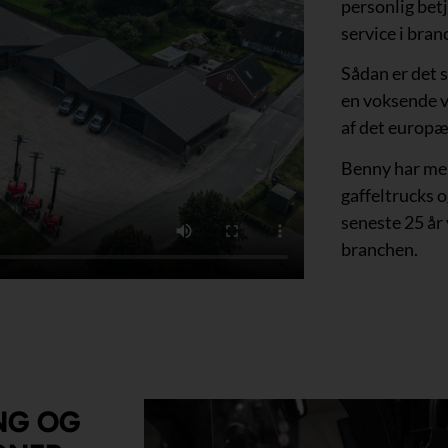
personlig bet
service i bran
Sådan er det st
en voksende v
af det europæ
Benny har mer
gaffeltrucks o
seneste 25 år
branchen.
NG OG