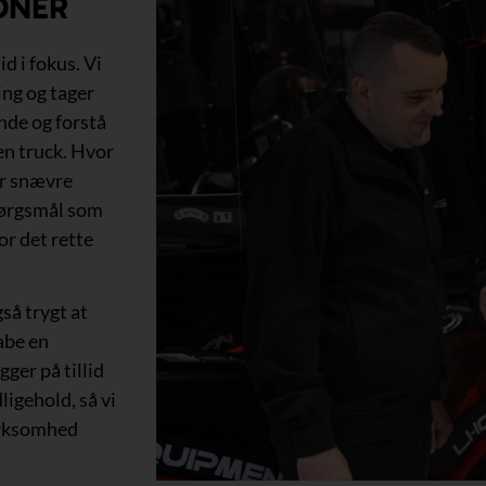
ONER
d i fokus. Vi
ing og tager
ende og forstå
en truck. Hvor
er snævre
pørgsmål som
for det rette
så trygt at
abe en
gger på tillid
ligehold, så vi
irksomhed