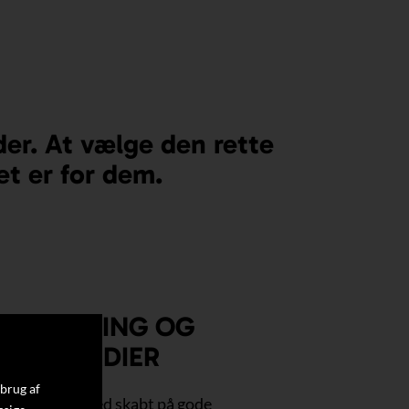
der. At vælge den rette
et er for dem.
EERFARING OG
SKE VÆRDIER
 brug af
ende virksomhed skabt på gode