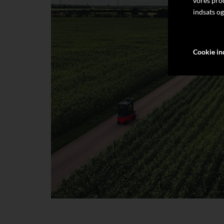
vores pro
indsats og
Cookie ind