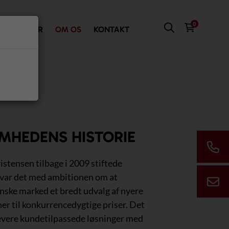
0
VI TILBYDER
OM OS
KONTAKT
MHEDENS HISTORIE
stensen tilbage i 2009 stiftede
 var det med ambitionen om at
anske marked et bredt udvalg af nyere
er til konkurrencedygtige priser. Det
levere kundetilpassede løsninger med