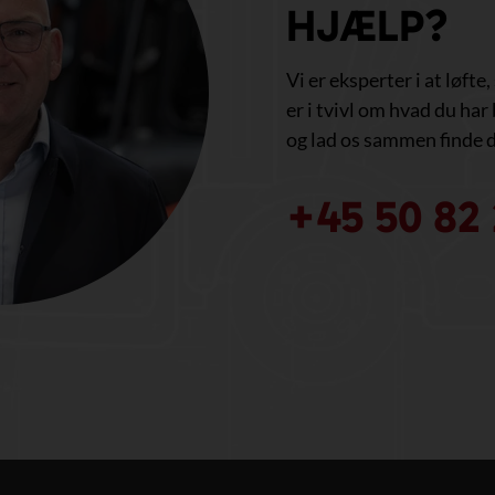
HJÆLP?
Vi er eksperter i at løfte
er i tvivl om hvad du har 
og lad os sammen finde d
+45 50 82 