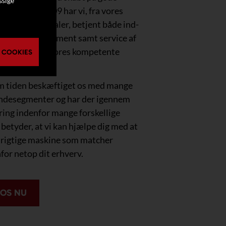
ssige
ier. Siden 2009 har vi, fra vores
 m2 store lokaler, betjent både ind-
 et bredt sortiment samt service af
et, leveret af vores kompetente
 COOKIES
.
m tiden beskæftiget os med mange
undesegmenter og har der igennem
ring indenfor mange forskellige
betyder, at vi kan hjælpe dig med at
t rigtige maskine som matcher
for netop dit erhverv.
 OS NU