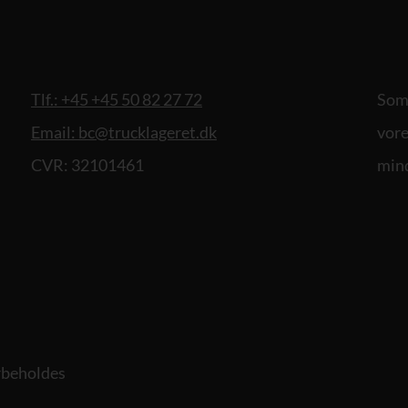
Tlf.: +45 +45 50 82 27 72
Som 
Email: bc@trucklageret.dk
vore
CVR: 32101461
mind
orbeholdes