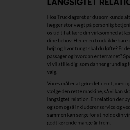
LANGSIGTET RELATI
Hos Trucklageret er du som kunde alti
lægger stor vægt på personlig betjen
os tid til at lære din virksomhed at k
dine behov. Her er en truck ikke bare 
højt og hvor tungt skal du løfte? Er d
passager og hvordan er terrænet? S
vi vil stille dig, som danner grundlag 
valg.
Vores mål er at gøre det nemt, men og
vælge den rette maskine, så vi kan sk
langsigtet relation. En relation der by
og som også inkluderer service og ved
sammen kan sørge for at holde din v
godt kørende mange år frem.