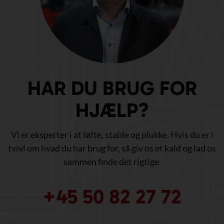
HAR DU BRUG FOR
HJÆLP?
Vi er eksperter i at løfte, stable og plukke. Hvis du er i
tvivl om hvad du har brug for, så giv os et kald og lad os
sammen finde det rigtige.
+45 50 82 27 72