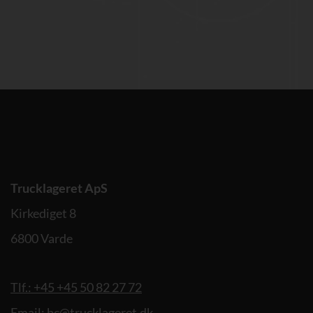
Trucklageret ApS
Kirkediget 8
6800 Varde
Tlf.: +45 +45 50 82 27 72
Email: bc@trucklageret.dk