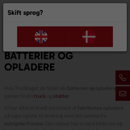
Skift sprog?
0
BATTERIER OG
OPLADERE
Hos Trucklaget.dk finder du
batterier og opladere
der
passer til din
truck
og
stabler
.
Vi har altid et bredt sortiment af
fabriksnye opladere
på lager og klar til levering med det samme fra
østrigske Fronius
. Derudover har vi også både nye og