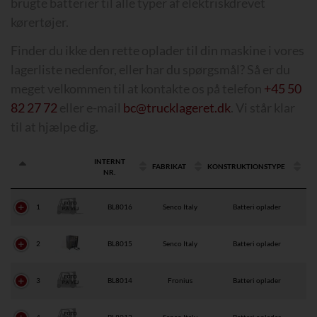
brugte batterier til alle typer af elektriskdrevet
kørertøjer.
Finder du ikke den rette oplader til din maskine i vores
lagerliste nedenfor, eller har du spørgsmål? Så er du
meget velkommen til at kontakte os på telefon
+45 50
82 27 72
eller e-mail
bc@trucklageret.dk
. Vi står klar
til at hjælpe dig.
INTERNT
FABRIKAT
KONSTRUKTIONSTYPE
NR.
1
BL8016
Senco Italy
Batteri oplader
2
BL8015
Senco Italy
Batteri oplader
3
BL8014
Fronius
Batteri oplader