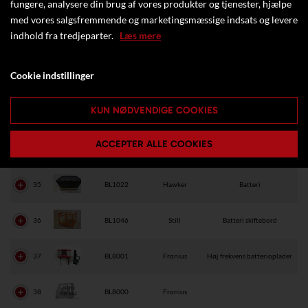
fungere, analysere din brug af vores produkter og tjenester, hjælpe
30
BL7004
Senco Italy
Batteri oplader
med vores salgsfremmende og marketingsmæssige indsats og levere
indhold fra tredjeparter.
Læs mere
31
BL7003
Senco Italy
Batteri oplader
Cookie indstillinger
32
BL7002
Senco Italy
Batteri oplader
KUN NØDVENDIGE COOKIES
33
BL7001
Senco Italy
Batteri oplader
ACCEPTER ALLE COOKIES
34
BL7000
Senco Italy
Batteri oplader
35
BL1022
Hawker
Batteri
36
BL1046
Still
Batteri skiftebord
37
BL8001
Fronius
Høj frekvens batterioplader
38
BL8000
Fronius