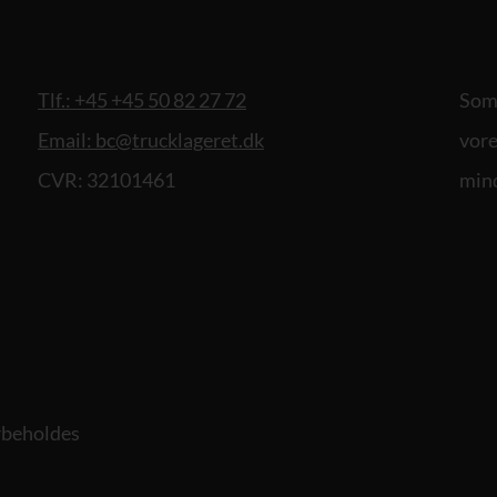
Tlf.: +45 +45 50 82 27 72
Som 
Email: bc@trucklageret.dk
vore
CVR: 32101461
mind
orbeholdes