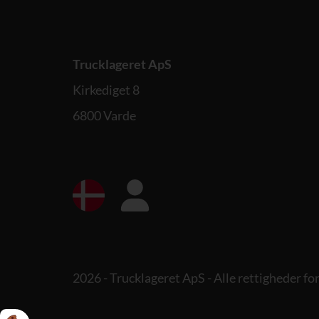
Trucklageret ApS
Kirkediget 8
6800 Varde
2026 - Trucklageret ApS - Alle rettigheder f