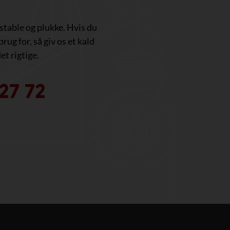
, stable og plukke. Hvis du
brug for, så giv os et kald
et rigtige.
27 72