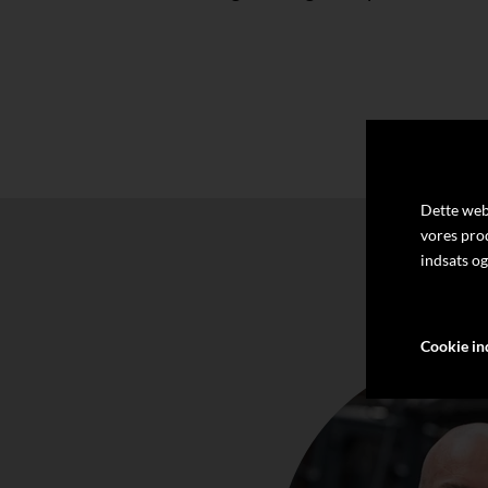
Dette webs
vores pro
indsats og
Cookie ind