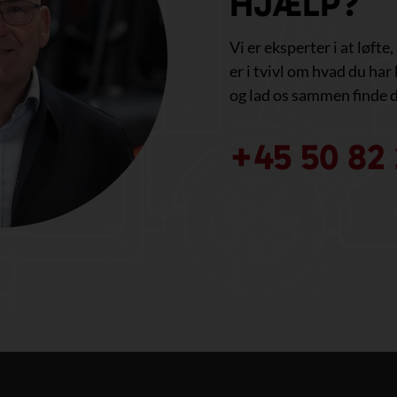
HJÆLP?
Vi er eksperter i at løfte
er i tvivl om hvad du har 
og lad os sammen finde d
+45 50 82 