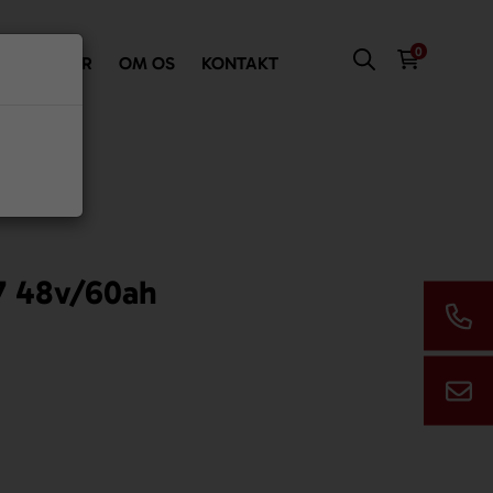
0
VI TILBYDER
OM OS
KONTAKT
7 48v/60ah
