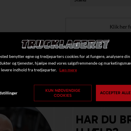
Klik her f
ted benytter egne og tredjeparters cookies for at fungere, analysere din
dukter og tjenester, hjælpe med vores salgsfremmende og marketingsmæ
 levere indhold fra tredjeparter.
Læs mere
KUN NØDVENDIGE
stillinger
ACCEPTER ALLE
COOKIES
HAR DU B