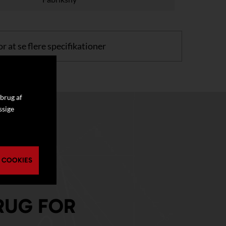
or at se flere specifikationer
 brug af
ssige
 COOKIES
RUG FOR