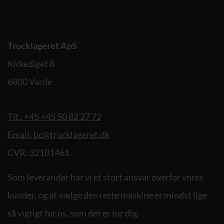
Trucklageret ApS
Kirkediget 8
6800 Varde
Tlf.: +45 +45 50 82 27 72
Email: bc@trucklageret.dk
CVR: 32101461
Som leverandør har vi et stort ansvar overfor vores
kunder, og at vælge den rette maskine er mindst lige
så vigtigt for os, som det er for dig.