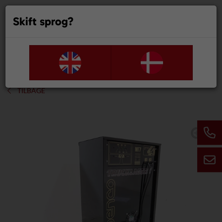
Skift sprog?
0
TILBAGE
