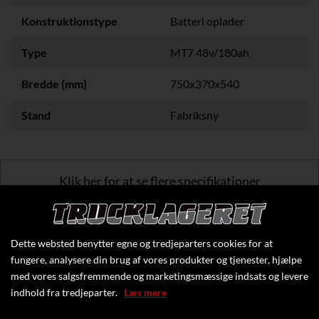
Konstruktionstype
Batteri oplader
Type
MT7 48v/180ah
Bredde (mm)
750x370x540
Stand
Fabriksny
Klik her for at se flere specifikationer
Dette websted benytter egne og tredjeparters cookies for at
fungere, analysere din brug af vores produkter og tjenester, hjælpe
med vores salgsfremmende og marketingsmæssige indsats og levere
indhold fra tredjeparter.
Læs mere