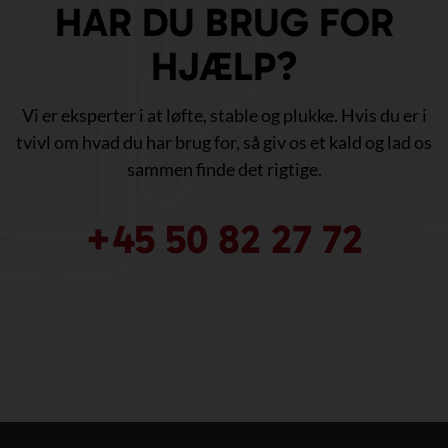
HAR DU BRUG FOR
HJÆLP?
Vi er eksperter i at løfte, stable og plukke. Hvis du er i
tvivl om hvad du har brug for, så giv os et kald og lad os
sammen finde det rigtige.
+45 50 82 27 72