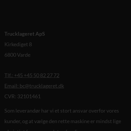
Trucklageret ApS
Kirkediget 8
6800 Varde
Tlf.: +45 +45 50 82 27 72
Email: bc@trucklageret.dk
CVR: 32101461
Som leverandør har vi et stort ansvar overfor vores
kunder, og at vælge den rette maskine er mindst lige