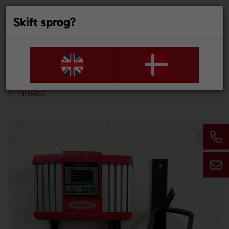
Skift sprog?
0
TILBAGE
