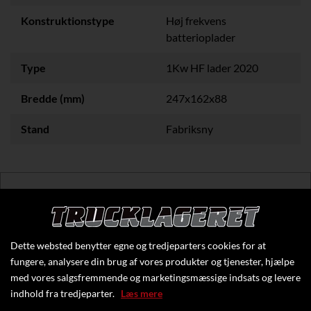
Konstruktionstype
Høj frekvens
batterioplader
Type
1Kw HF lader 2020
Bredde (mm)
247x162x88
Stand
Fabriksny
Klik her for at se flere specifikationer
Dette websted benytter egne og tredjeparters cookies for at
fungere, analysere din brug af vores produkter og tjenester, hjælpe
med vores salgsfremmende og marketingsmæssige indsats og levere
indhold fra tredjeparter.
Læs mere