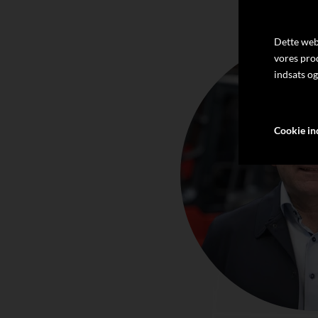
Dette webs
vores pro
indsats og
Cookie ind