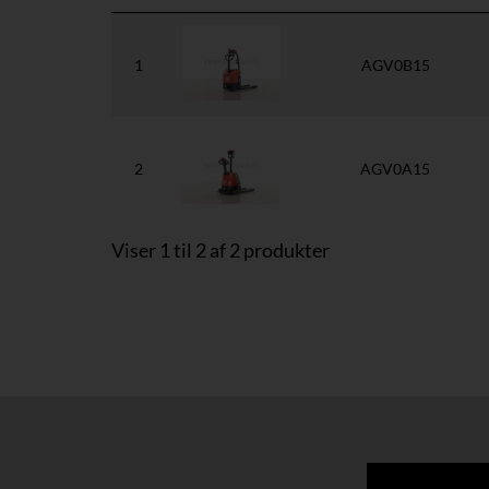
1
AGV0B15
2
AGV0A15
Viser 1 til 2 af 2 produkter