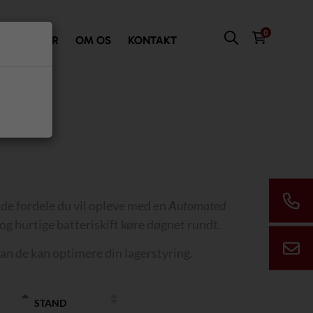
0
VI TILBYDER
OM OS
KONTAKT
 de fordele du vil opleve med en
A
utomated
 og hurtige batteriskift køre døgnet rundt.
dan de kan optimere din lagerstyring.
STAND