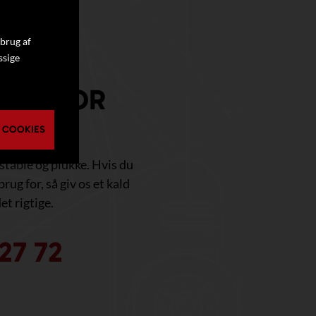
 brug af
ssige
RUG FOR
 COOKIES
, stable og plukke. Hvis du
brug for, så giv os et kald
et rigtige.
27 72