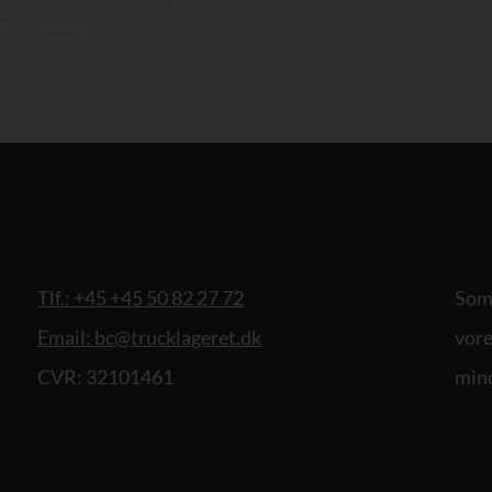
Tlf.: +45 +45 50 82 27 72
Som 
Email: bc@trucklageret.dk
vore
CVR: 32101461
mind