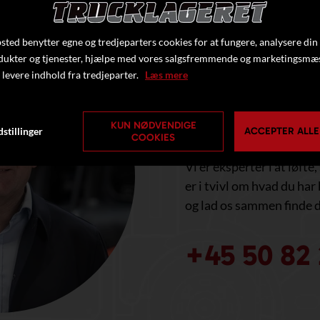
ted benytter egne og tredjeparters cookies for at fungere, analysere din
dukter og tjenester, hjælpe med vores salgsfremmende og marketingsmæ
 levere indhold fra tredjeparter.
Læs mere
HAR DU B
HJÆLP?
KUN NØDVENDIGE
stillinger
ACCEPTER ALLE
COOKIES
Vi er eksperter i at løfte
er i tvivl om hvad du har 
og lad os sammen finde d
+45 50 82 