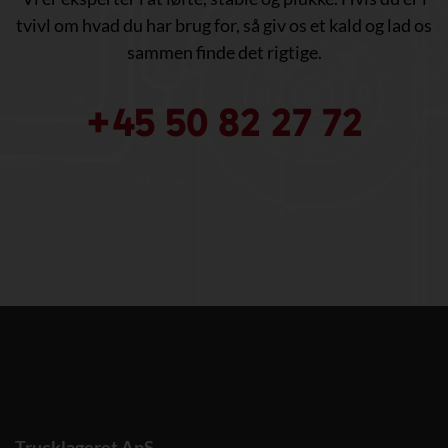
tvivl om hvad du har brug for, så giv os et kald og lad os
sammen finde det rigtige.
+45 50 82 27 72
Trucklageret ApS