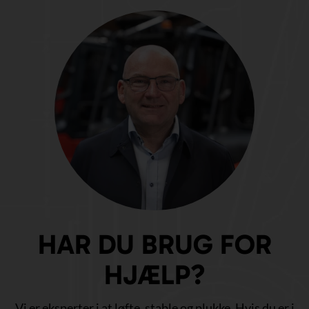
HAR DU BRUG FOR
HJÆLP?
Vi er eksperter i at løfte, stable og plukke. Hvis du er i