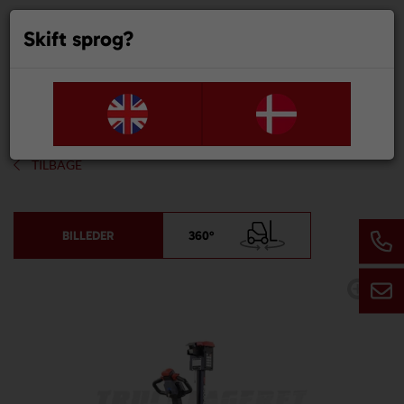
Skift sprog?
0
TILBAGE
BILLEDER
360°
