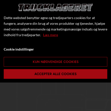
Konstruktionstype
AGV / førerløs el
pallevogn
Kapacitet (kg)
1500
Dette websted benytter egne og tredjeparters cookies for at
fungere, analysere din brug af vores produkter og tjenester, hjælpe
med vores salgsfremmende og marketingsmæssige indsats og levere
indhold fra tredjeparter.
Læs mere
Klik her for at se flere specifikationer
Cookie indstillinger
KUN NØDVENDIGE COOKIES
ACCEPTER ALLE COOKIES