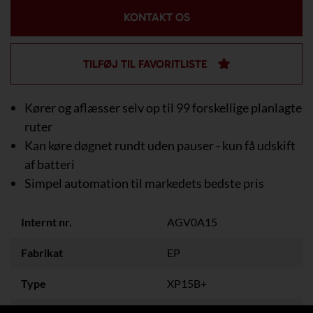
KONTAKT OS
TILFØJ TIL FAVORITLISTE
Kører og aflæsser selv op til 99 forskellige planlagte
ruter
Kan køre døgnet rundt uden pauser - kun få udskift
af batteri
Simpel automation til markedets bedste pris
Internt nr.
AGV0A15
Fabrikat
EP
Type
XP15B+