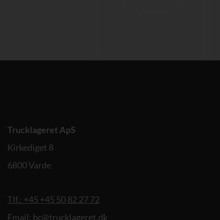
Trucklageret ApS
Kirkediget 8
6800 Varde
Tlf.: +45 +45 50 82 27 72
Email: bc@trucklageret.dk