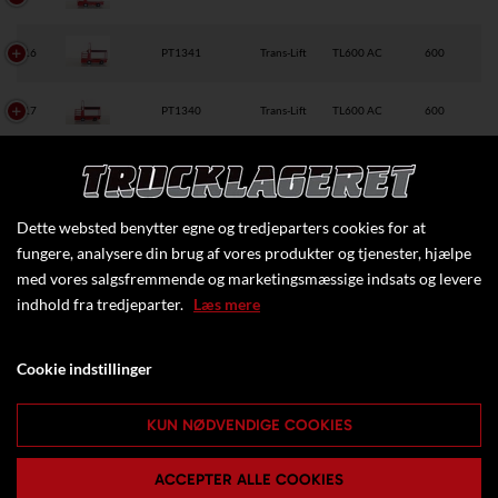
16
PT1341
Trans-Lift
TL600 AC
600
17
PT1340
Trans-Lift
TL600 AC
600
18
PT1339
Trans-Lift
TL600 AC
600
Dette websted benytter egne og tredjeparters cookies for at
19
PT1103
Linde Actil
MPL 15 0,9
1500
fungere, analysere din brug af vores produkter og tjenester, hjælpe
med vores salgsfremmende og marketingsmæssige indsats og levere
20
PT1104
Linde Actil
MPL 15 0,9
1500
indhold fra tredjeparter.
Læs mere
21
PT1307
Linde Actil
MPL 15 0,9
1500
Cookie indstillinger
VEC150A
22
PT1321
BT
1500
C15
KUN NØDVENDIGE COOKIES
Viser 1 til 17 af 17 produkter
ACCEPTER ALLE COOKIES