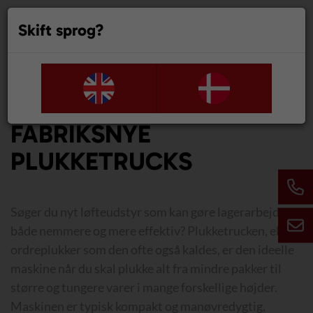
Skift sprog?
0
FABRIKSNYE
PLUKKETRUCKS
Søger du nyt løfteudstyr som kan gøre lagerarbejdet
både nemmere og mere effektiv? Plukketrucken, eller
ordreplukker som den ofte også kaldes, er den ideelle
maskine når du skal plukke alt fra mindre pakker til
større og tungere varer i mange forskellige højder.
Maskinen er typisk kompakt og manøvredygtig,