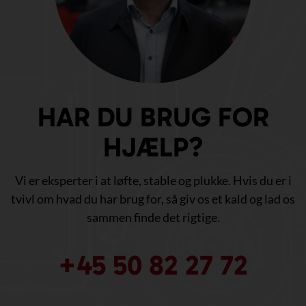
HAR DU BRUG FOR
HJÆLP?
Vi er eksperter i at løfte, stable og plukke. Hvis du er i
tvivl om hvad du har brug for, så giv os et kald og lad os
sammen finde det rigtige.
+45 50 82 27 72