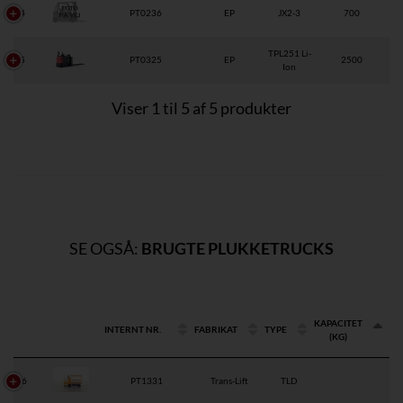
4
PT0236
EP
JX2-3
700
TPL251 Li-
5
PT0325
EP
2500
Ion
Viser 1 til 5 af 5 produkter
SE OGSÅ:
BRUGTE PLUKKETRUCKS
KAPACITET
INTERNT NR.
FABRIKAT
TYPE
(KG)
6
PT1331
Trans-Lift
TLD