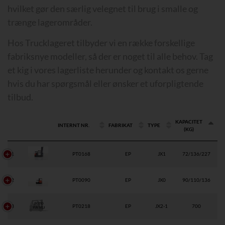
hvilket gør den særlig velegnet til brug i smalle og
trænge lagerområder.
Hos Trucklageret tilbyder vi en række forskellige
fabriksnye modeller, så der er noget til alle behov. Tag
et kig i vores lagerliste herunder og kontakt os gerne
hvis du har spørgsmål eller ønsker et uforpligtende
tilbud.
KAPACITET
INTERNT NR.
FABRIKAT
TYPE
(KG)
1
PT0168
EP
JX1
72/136/227
2
PT0090
EP
JX0
90/110/136
3
PT0218
EP
JX2-1
700