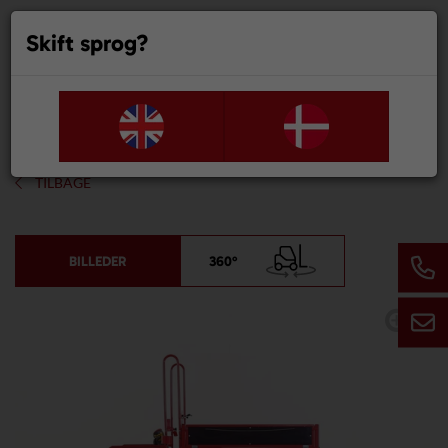
Skift sprog?
0
TILBAGE
BILLEDER
360°
