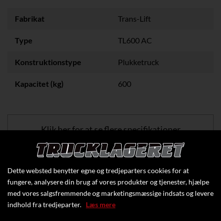
Fabrikat
Trans-Lift
Type
TL600 AC
Konstruktionstype
Plukketruck
Kapacitet (kg)
600
Klik her for at se flere specifikationer
Dette websted benytter egne og tredjeparters cookies for at
fungere, analysere din brug af vores produkter og tjenester, hjælpe
med vores salgsfremmende og marketingsmæssige indsats og levere
indhold fra tredjeparter.
Læs mere