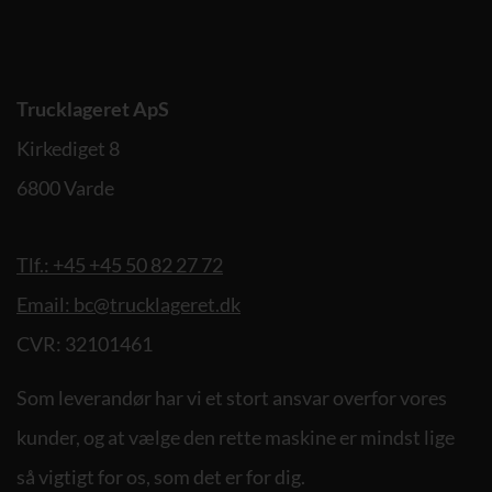
Trucklageret ApS
Kirkediget 8
6800 Varde
Tlf.: +45 +45 50 82 27 72
Email: bc@trucklageret.dk
CVR: 32101461
Som leverandør har vi et stort ansvar overfor vores
kunder, og at vælge den rette maskine er mindst lige
så vigtigt for os, som det er for dig.