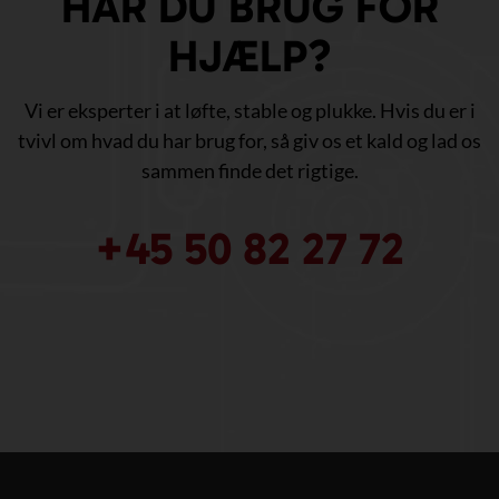
HAR DU BRUG FOR
HJÆLP?
Vi er eksperter i at løfte, stable og plukke. Hvis du er i
tvivl om hvad du har brug for, så giv os et kald og lad os
sammen finde det rigtige.
+45 50 82 27 72