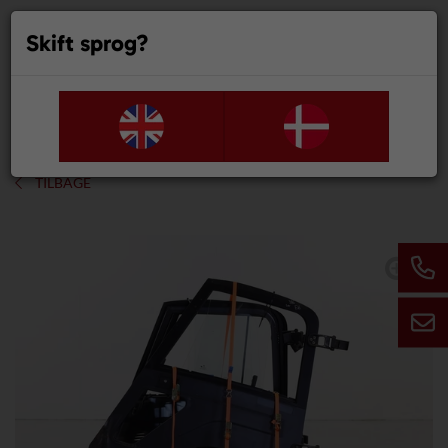
Skift sprog?
0
TILBAGE
