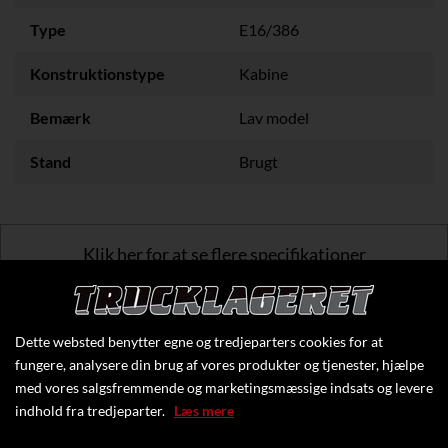
Type
E16/386
Konstruktionstype
Kabine
Bemærk
Lav model
Stand
Brugt
Klik her for at se flere specifikationer
Dette websted benytter egne og tredjeparters cookies for at
fungere, analysere din brug af vores produkter og tjenester, hjælpe
med vores salgsfremmende og marketingsmæssige indsats og levere
indhold fra tredjeparter.
Læs mere