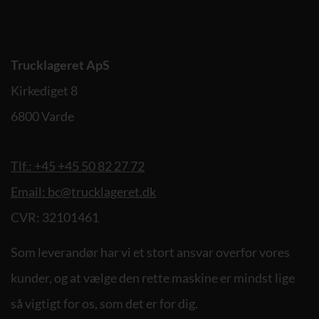
Trucklageret ApS
Kirkediget 8
6800 Varde
Tlf.: +45 +45 50 82 27 72
Email: bc@trucklageret.dk
CVR: 32101461
Som leverandør har vi et stort ansvar overfor vores
kunder, og at vælge den rette maskine er mindst lige
så vigtigt for os, som det er for dig.