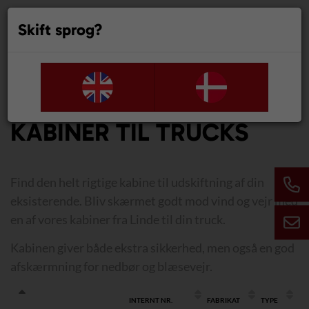
Skift sprog?
0
KABINER TIL TRUCKS
Find den helt rigtige kabine til udskiftning af din
eksisterende. Bliv skærmet godt mod vind og vejr med
en af vores kabiner fra Linde til din truck.
Kabinen giver både ekstra sikkerhed, men også en god
afskærmning for nedbør og blæsevejr.
INTERNT NR.
FABRIKAT
TYPE