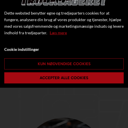
TRUCKS OG ANDET
LØFTEUDSTYR
Dette websted benytter egne og tredjeparters cookies for at
fungere, analysere din brug af vores produkter og tjenester, hjælpe
Se mere
tilbehør
, som fx. forlængergafler eller
med vores salgsfremmende og marketingsmæssige indsats og levere
batterier og opladere fra Trucklageret til din
brugte
indhold fra tredjeparter.
Læs mere
eller
nye maskine
.
Cookie indstillinger
KUN NØDVENDIGE COOKIES
ACCEPTER ALLE COOKIES