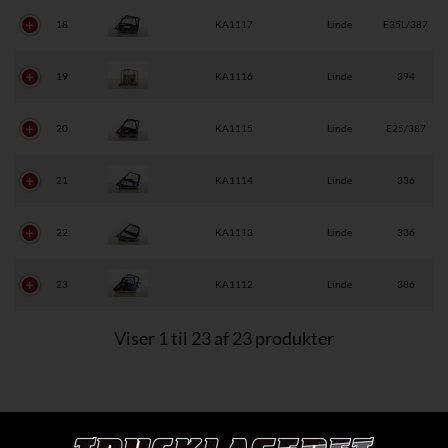
18
KA1117
Linde
E35L/387
19
KA1116
Linde
394
20
KA1115
Linde
E25/387
21
KA1114
Linde
336
22
KA1113
Linde
336
23
KA1112
Linde
386
Viser 1 til 23 af 23 produkter
MERE TILBEHØR TIL DINE