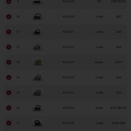
9
KA1129
EP
CPD15TVL
10
KA1128
Linde
387
11
KA1127
Linde
386
12
KA1125
Linde
336
13
KA1123
Hyster
H177
14
KA1122
Linde
336
15
KA1121
Linde
336
16
KA1120
Linde
E20/386-02
17
KA1118
Linde
E18L/386