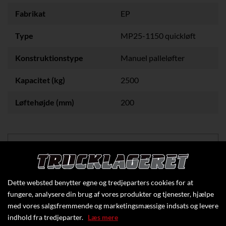
Fabrikat
EP
Type
MP25-1150 quickløft
Konstruktionstype
Manuel palleløfter
Kapacitet (kg)
2500
Løftehøjde (mm)
200
Klik her for at se flere specifikationer
Dette websted benytter egne og tredjeparters cookies for at
fungere, analysere din brug af vores produkter og tjenester, hjælpe
med vores salgsfremmende og marketingsmæssige indsats og levere
indhold fra tredjeparter.
Læs mere