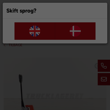
Skift sprog?
0
TILBAGE
