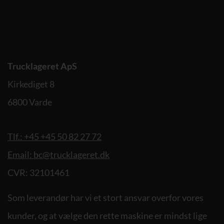
Trucklageret ApS
Kirkediget 8
6800 Varde
Tlf.: +45 +45 50 82 27 72
Email: bc@trucklageret.dk
CVR: 32101461
Som leverandør har vi et stort ansvar overfor vores
kunder, og at vælge den rette maskine er mindst lige