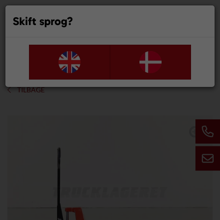
Skift sprog?
0
TILBAGE
