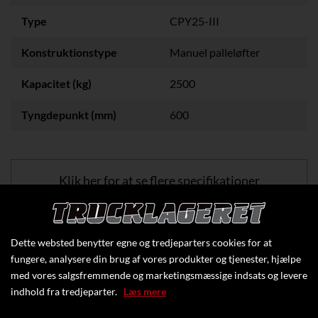
Type
CPY25-III
Konstruktionstype
Manuel palleløfter
Kapacitet (kg)
2500
Tyngdepunkt (mm)
600
Klik her for at se flere specifikationer
Dette websted benytter egne og tredjeparters cookies for at
fungere, analysere din brug af vores produkter og tjenester, hjælpe
med vores salgsfremmende og marketingsmæssige indsats og levere
indhold fra tredjeparter.
Læs mere