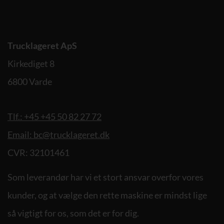
Trucklageret ApS
Kirkediget 8
6800 Varde
Tlf.: +45 +45 50 82 27 72
Email: bc@trucklageret.dk
CVR: 32101461
Som leverandør har vi et stort ansvar overfor vores
kunder, og at vælge den rette maskine er mindst lige
så vigtigt for os, som det er for dig.