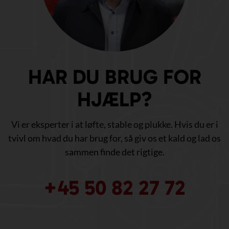
HAR DU BRUG FOR
HJÆLP?
Vi er eksperter i at løfte, stable og plukke. Hvis du er i
tvivl om hvad du har brug for, så giv os et kald og lad os
sammen finde det rigtige.
+45 50 82 27 72