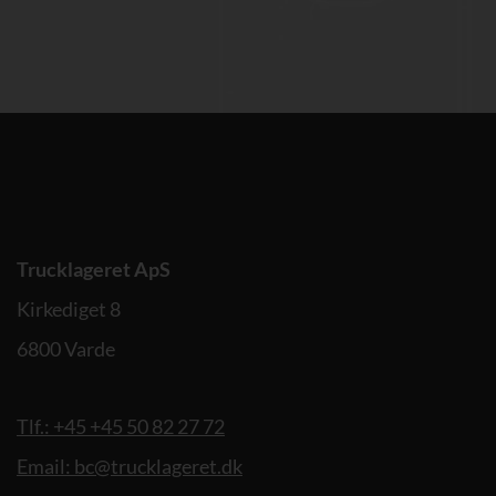
Trucklageret ApS
Kirkediget 8
6800 Varde
Tlf.: +45 +45 50 82 27 72
Email: bc@trucklageret.dk