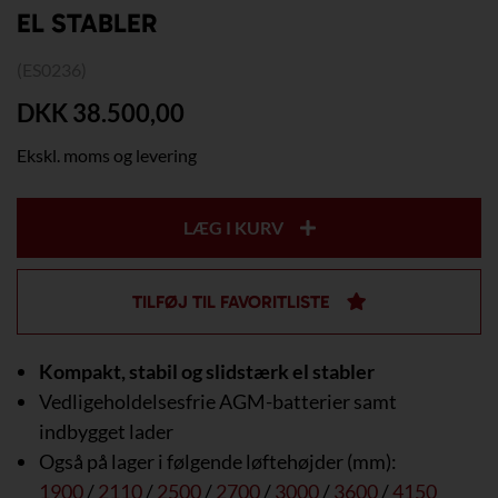
EL STABLER
(ES0236)
DKK 38.500,00
Ekskl. moms og levering
LÆG I KURV
TILFØJ TIL FAVORITLISTE
Kompakt, stabil og slidstærk el stabler
Vedligeholdelsesfrie AGM-batterier samt
indbygget lader
Også på lager i følgende løftehøjder (mm):
1900
/
2110
/
2500
/
2700
/
3000
/
3600
/
4150