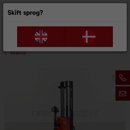
Skift sprog?
0
TILBAGE
