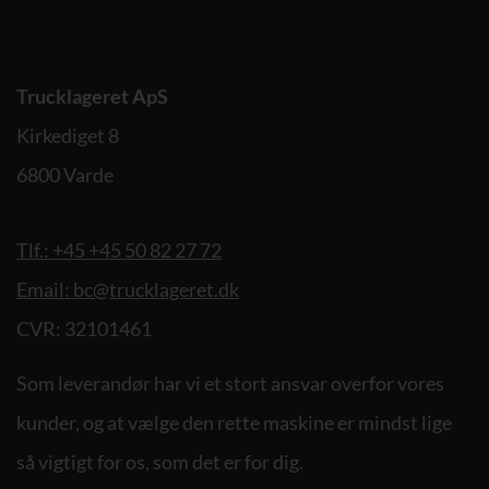
Trucklageret ApS
Kirkediget 8
6800 Varde
Tlf.: +45 +45 50 82 27 72
Email: bc@trucklageret.dk
CVR: 32101461
Som leverandør har vi et stort ansvar overfor vores
kunder, og at vælge den rette maskine er mindst lige
så vigtigt for os, som det er for dig.