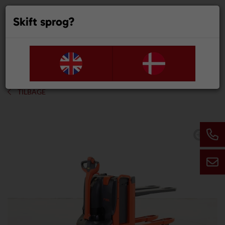
Skift sprog?
0
TILBAGE
