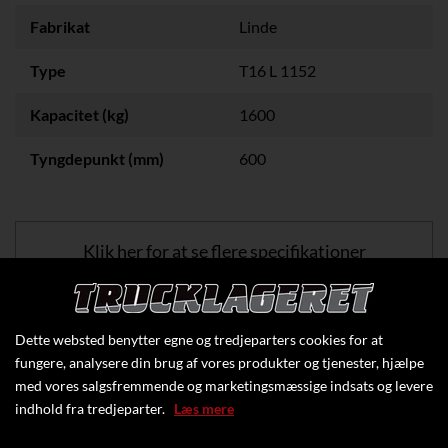
Fabrikat
Linde
Type
T16 L 1152
Kapacitet (kg)
1600
Tyngdepunkt (mm)
600
Klik her for at se flere specifikationer
Dette websted benytter egne og tredjeparters cookies for at
fungere, analysere din brug af vores produkter og tjenester, hjælpe
med vores salgsfremmende og marketingsmæssige indsats og levere
indhold fra tredjeparter.
Læs mere