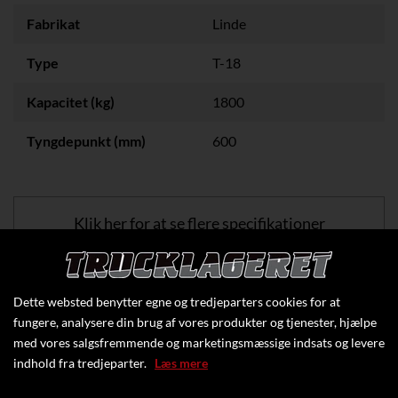
Fabrikat
Linde
Type
T-18
Kapacitet (kg)
1800
Tyngdepunkt (mm)
600
Klik her for at se flere specifikationer
Dette websted benytter egne og tredjeparters cookies for at
fungere, analysere din brug af vores produkter og tjenester, hjælpe
med vores salgsfremmende og marketingsmæssige indsats og levere
indhold fra tredjeparter.
Læs mere