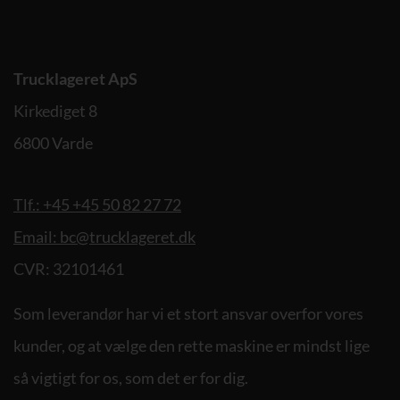
Trucklageret ApS
Kirkediget 8
6800 Varde
Tlf.: +45 +45 50 82 27 72
Email: bc@trucklageret.dk
CVR: 32101461
Som leverandør har vi et stort ansvar overfor vores
kunder, og at vælge den rette maskine er mindst lige
så vigtigt for os, som det er for dig.