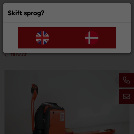
Skift sprog?
0
TILBAGE
