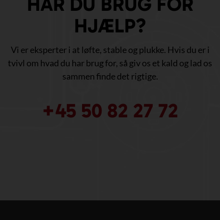
HAR DU BRUG FOR
HJÆLP?
Vi er eksperter i at løfte, stable og plukke. Hvis du er i
tvivl om hvad du har brug for, så giv os et kald og lad os
sammen finde det rigtige.
+45 50 82 27 72