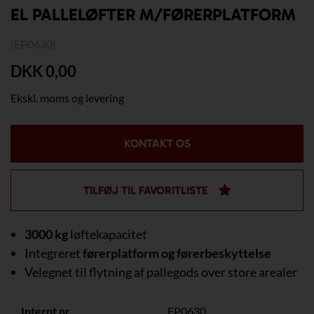
EL PALLELØFTER M/FØRERPLATFORM
(EP0630)
DKK 0,00
Ekskl. moms og levering
KONTAKT OS
TILFØJ TIL FAVORITLISTE
3000 kg
løftekapacitet
Integreret
førerplatform og førerbeskyttelse
Velegnet til flytning af pallegods over store arealer
Internt nr.
EP0630