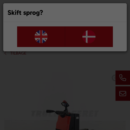
Skift sprog?
0
TILBAGE
