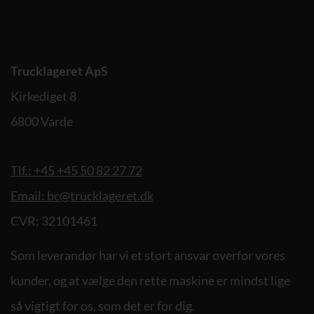
Trucklageret ApS
Kirkediget 8
6800 Varde
Tlf.: +45 +45 50 82 27 72
Email: bc@trucklageret.dk
CVR: 32101461
Som leverandør har vi et stort ansvar overfor vores
kunder, og at vælge den rette maskine er mindst lige
så vigtigt for os, som det er for dig.