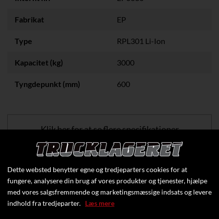
Fabrikat
EP
Type
RPL301 Li-Ion
Kapacitet (kg)
3000
Tyngdepunkt (mm)
600
Klik her for at se flere specifikationer
Dette websted benytter egne og tredjeparters cookies for at
fungere, analysere din brug af vores produkter og tjenester, hjælpe
med vores salgsfremmende og marketingsmæssige indsats og levere
indhold fra tredjeparter.
Læs mere