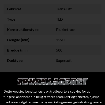
Fabrikat
Trans-Lift
Type
TLD
Konstruktionstype
Plukketruck
Længde (mm)
1590
Bredde (mm)
580
Dæktype
Supersoft
Klik her for at se flere specifikationer
Dette websted benytter egne og tredjeparters cookies for at
fungere, analysere din brug af vores produkter og tjenester, hjælpe
med vores salgsfremmende og marketingsmæssige indsats og levere