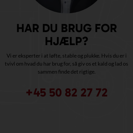
HAR DU BRUG FOR
HJÆLP?
Vi er eksperter i at løfte, stable og plukke. Hvis du er i
tvivl om hvad du har brug for, så giv os et kald og lad os
sammen finde det rigtige.
+45 50 82 27 72