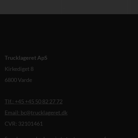
Trucklageret ApS
Kirkediget 8
6800 Varde
Tlf.: +45 +45 50 82 27 72
Email: bc@trucklageret.dk
CVR: 32101461