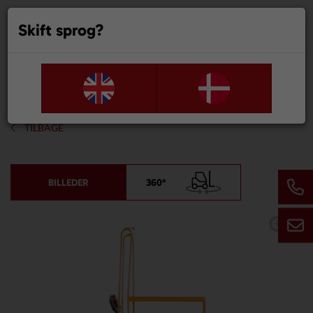
Skift sprog?
0
TILBAGE
BILLEDER
360°
