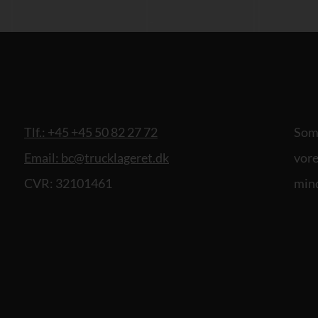
Tlf.: +45 +45 50 82 27 72
Som 
Email: bc@trucklageret.dk
vore
CVR: 32101461
mind