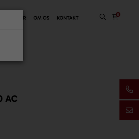
0
VI TILBYDER
OM OS
KONTAKT
00 AC
