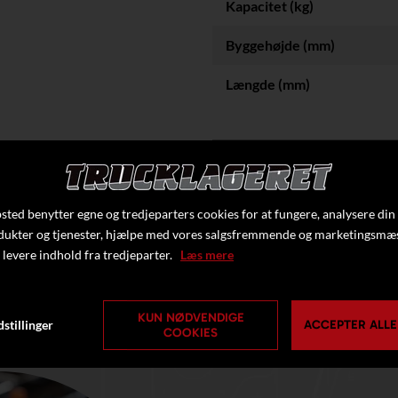
Kapacitet (kg)
Byggehøjde (mm)
Længde (mm)
Klik her f
ted benytter egne og tredjeparters cookies for at fungere, analysere din
dukter og tjenester, hjælpe med vores salgsfremmende og marketingsmæ
 levere indhold fra tredjeparter.
Læs mere
KUN NØDVENDIGE
stillinger
ACCEPTER ALLE
COOKIES