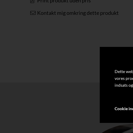
Print produkt uden pris
Kontakt mig omkring dette produkt
Dette webs
vores pro
indsats og
Cookie ind