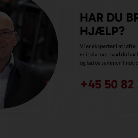
HAR DU B
HJÆLP?
Vi er eksperter i at løfte
er i tvivl om hvad du har 
og lad os sammen finde d
+45 50 82 