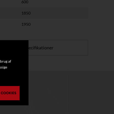
600
1850
1950
or at se flere specifikationer
 brug af
ssige
 COOKIES