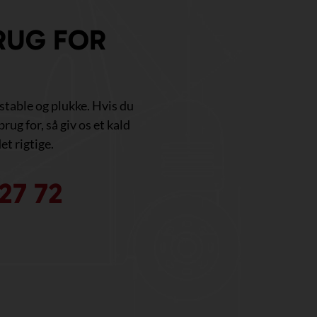
RUG FOR
, stable og plukke. Hvis du
brug for, så giv os et kald
et rigtige.
27 72