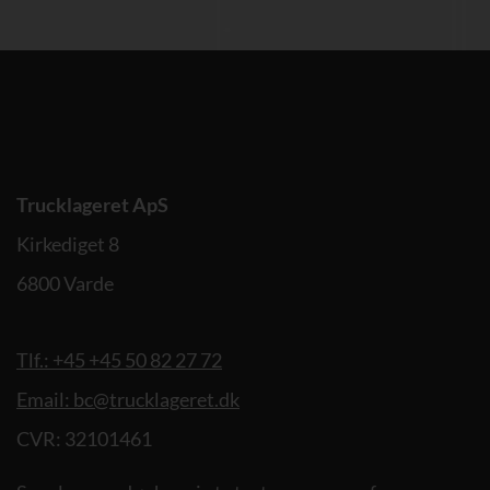
Trucklageret ApS
Kirkediget 8
6800 Varde
Tlf.: +45 +45 50 82 27 72
Email: bc@trucklageret.dk
CVR: 32101461