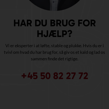
HAR DU BRUG FOR
HJÆLP?
Vi er eksperter i at løfte, stable og plukke. Hvis du er i
tvivl om hvad du har brug for, så giv os et kald og lad os
sammen finde det rigtige.
+45 50 82 27 72