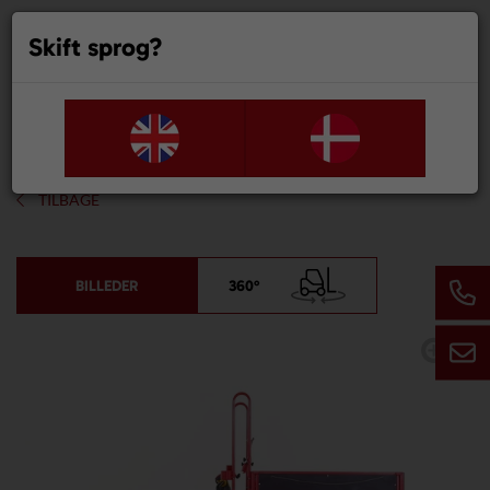
Skift sprog?
0
TILBAGE
BILLEDER
360°
