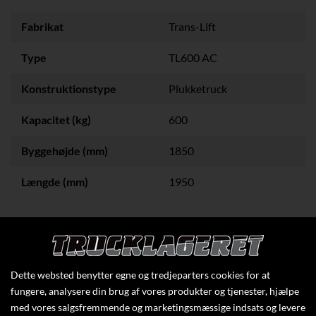
Fabrikat
Trans-Lift
Type
TL600 AC
Konstruktionstype
Plukketruck
Kapacitet (kg)
600
Byggehøjde (mm)
1850
Længde (mm)
1950
Klik her for at se flere specifikationer
Dette websted benytter egne og tredjeparters cookies for at
fungere, analysere din brug af vores produkter og tjenester, hjælpe
med vores salgsfremmende og marketingsmæssige indsats og levere