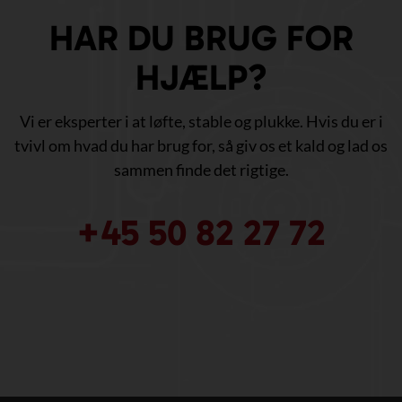
HAR DU BRUG FOR
HJÆLP?
Vi er eksperter i at løfte, stable og plukke. Hvis du er i
tvivl om hvad du har brug for, så giv os et kald og lad os
sammen finde det rigtige.
+45 50 82 27 72