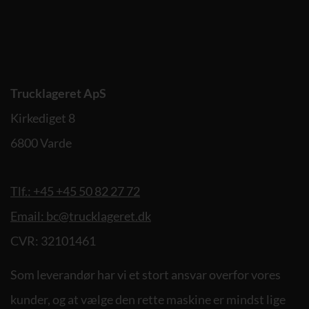
Trucklageret ApS
Kirkediget 8
6800 Varde
Tlf.: +45 +45 50 82 27 72
Email: bc@trucklageret.dk
CVR: 32101461
Som leverandør har vi et stort ansvar overfor vores
kunder, og at vælge den rette maskine er mindst lige