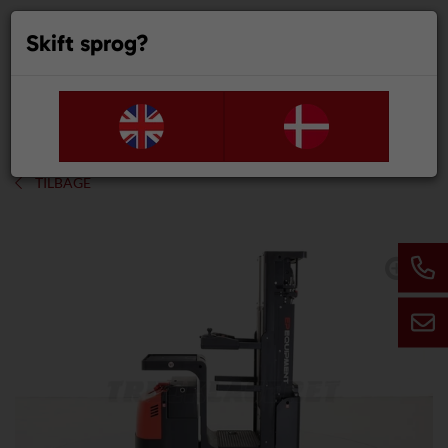
Skift sprog?
0
TILBAGE
