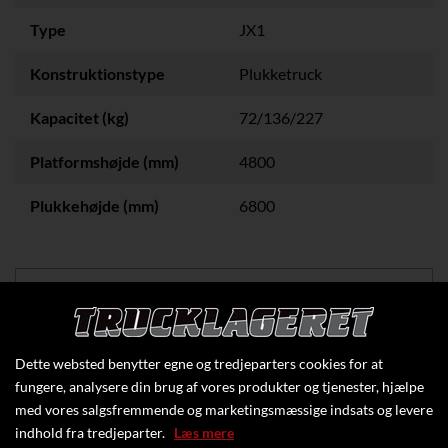
Type
JX1
Konstruktionstype
Plukketruck
Kapacitet (kg)
72/136/227
Platformshøjde (mm)
4800
Plukkehøjde (mm)
6800
Klik her for at se flere specifikationer
Dette websted benytter egne og tredjeparters cookies for at
fungere, analysere din brug af vores produkter og tjenester, hjælpe
med vores salgsfremmende og marketingsmæssige indsats og levere
indhold fra tredjeparter.
Læs mere