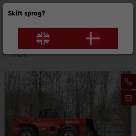
Skift sprog?
0
TILBAGE
