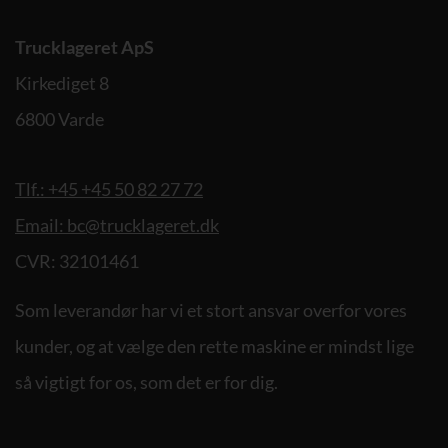
Trucklageret ApS
Kirkediget 8
6800 Varde
Tlf.: +45 +45 50 82 27 72
Email: bc@trucklageret.dk
CVR: 32101461
Som leverandør har vi et stort ansvar overfor vores
kunder, og at vælge den rette maskine er mindst lige
så vigtigt for os, som det er for dig.