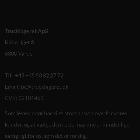
Trucklageret ApS
Kirkediget 8
6800 Varde
Tlf.: +45 +45 50 82 27 72
Email: bc@trucklageret.dk
CVR: 32101461
Som leverandør har vi et stort ansvar overfor vores
kunder, og at vælge den rette maskine er mindst lige
så vigtigt for os, som det er for dig.