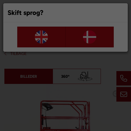
Skift sprog?
0
TILBAGE
BILLEDER
360°
