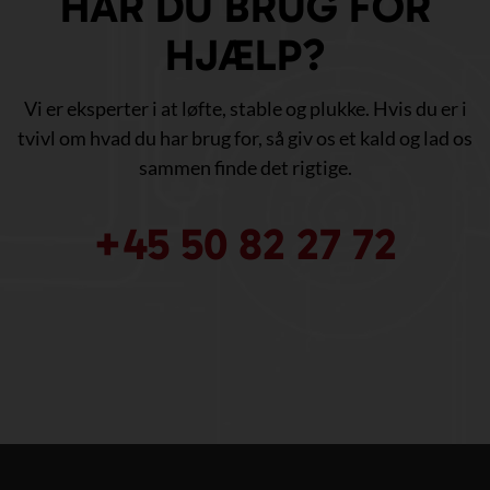
HAR DU BRUG FOR
HJÆLP?
Vi er eksperter i at løfte, stable og plukke. Hvis du er i
tvivl om hvad du har brug for, så giv os et kald og lad os
sammen finde det rigtige.
+45 50 82 27 72