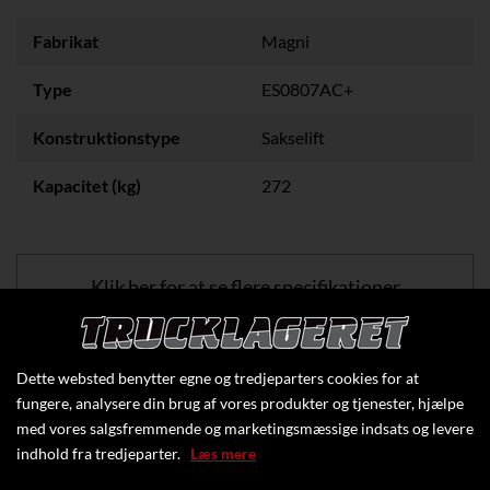
Fabrikat
Magni
Type
ES0807AC+
Konstruktionstype
Sakselift
Kapacitet (kg)
272
Klik her for at se flere specifikationer
Dette websted benytter egne og tredjeparters cookies for at
fungere, analysere din brug af vores produkter og tjenester, hjælpe
med vores salgsfremmende og marketingsmæssige indsats og levere
indhold fra tredjeparter.
Læs mere