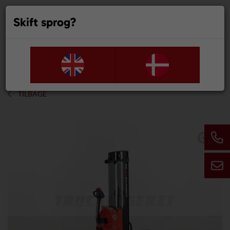
Skift sprog?
0
TILBAGE
