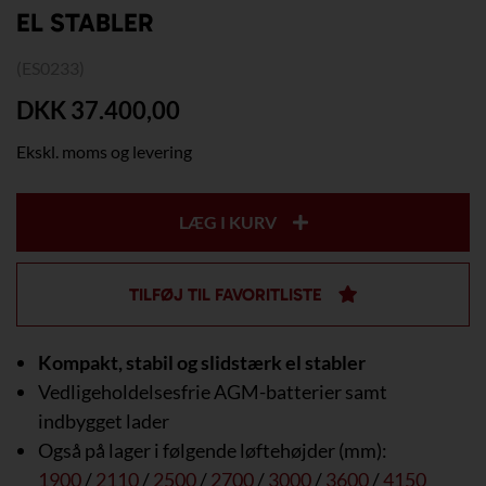
EL STABLER
(ES0233)
DKK 37.400,00
Ekskl. moms og levering
LÆG I KURV
TILFØJ TIL FAVORITLISTE
Kompakt, stabil og slidstærk el stabler
Vedligeholdelsesfrie AGM-batterier samt
indbygget lader
Også på lager i følgende løftehøjder (mm):
1900
/
2110
/
2500
/
2700
/
3000
/
3600
/
4150