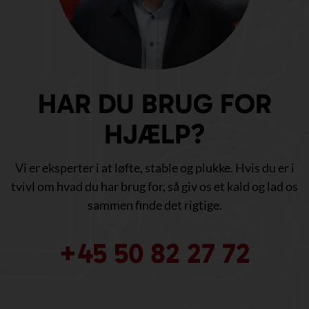
HAR DU BRUG FOR
HJÆLP?
Vi er eksperter i at løfte, stable og plukke. Hvis du er i
tvivl om hvad du har brug for, så giv os et kald og lad os
sammen finde det rigtige.
+45 50 82 27 72