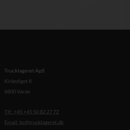
Trucklageret ApS
Kirkediget 8
6800 Varde
Tlf.: +45 +45 50 82 27 72
Email: bc@trucklageret.dk