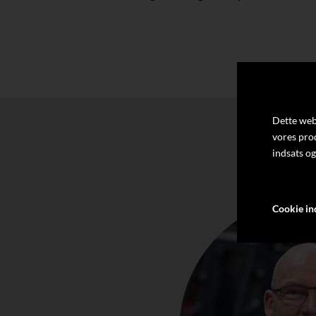
Dette webs
vores pro
indsats og
Cookie ind