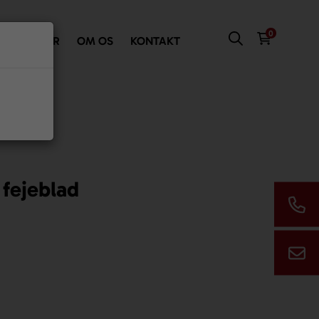
0
VI TILBYDER
OM OS
KONTAKT
fejeblad
