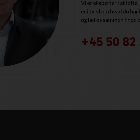
Vi er eksperter i at løfte
er i tvivl om hvad du har 
og lad os sammen finde d
+45 50 82 