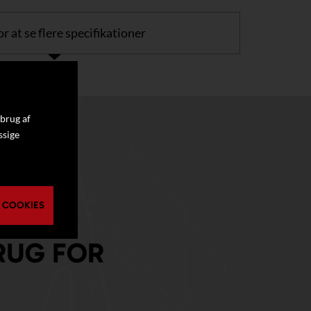
or at se flere specifikationer
 brug af
ssige
 COOKIES
RUG FOR