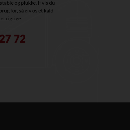
, stable og plukke. Hvis du
brug for, så giv os et kald
et rigtige.
27 72