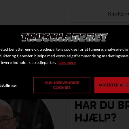
Klik her f
ted benytter egne og tredjeparters cookies for at fungere, analysere din
dukter og tjenester, hjælpe med vores salgsfremmende og marketingsmæ
 levere indhold fra tredjeparter.
Læs mere
KUN NØDVENDIGE
stillinger
ACCEPTER ALLE
COOKIES
HAR DU B
HJÆLP?