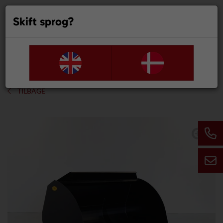
Skift sprog?
0
TILBAGE
