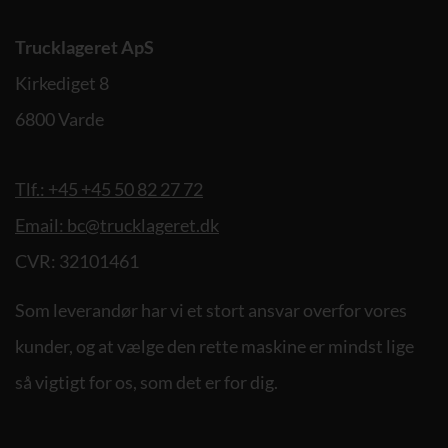
Trucklageret ApS
Kirkediget 8
6800 Varde
Tlf.: +45 +45 50 82 27 72
Email: bc@trucklageret.dk
CVR: 32101461
Som leverandør har vi et stort ansvar overfor vores
kunder, og at vælge den rette maskine er mindst lige
så vigtigt for os, som det er for dig.