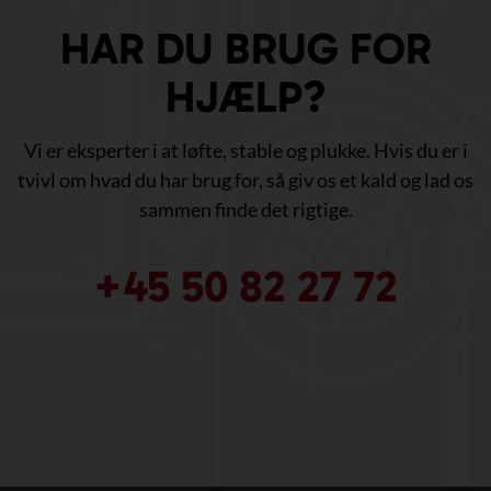
HAR DU BRUG FOR
HJÆLP?
Vi er eksperter i at løfte, stable og plukke. Hvis du er i
tvivl om hvad du har brug for, så giv os et kald og lad os
sammen finde det rigtige.
+45 50 82 27 72