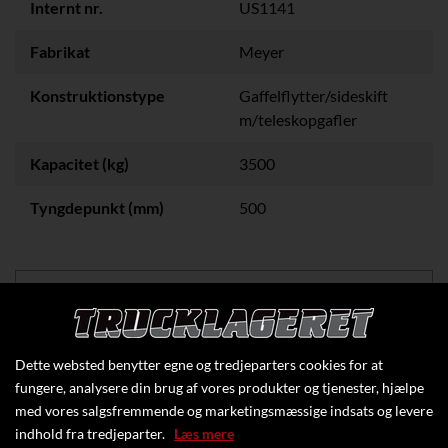
Internt nr.
US1141
Fabrikat
Meyer
Konstruktionstype
Gaffelflytter/sideskift
m/teleskopgafler
Kapacitet (kg)
3500
Tyngdepunkt (mm)
500
Klik her for at se flere specifikationer
Dette websted benytter egne og tredjeparters cookies for at
fungere, analysere din brug af vores produkter og tjenester, hjælpe
med vores salgsfremmende og marketingsmæssige indsats og levere
indhold fra tredjeparter.
Læs mere