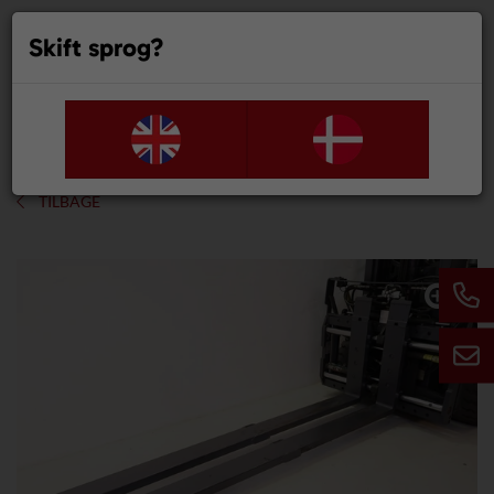
Skift sprog?
0
TILBAGE
