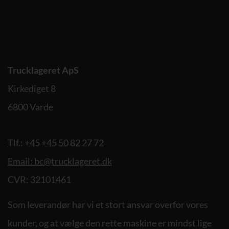
Trucklageret ApS
Kirkediget 8
6800 Varde
Tlf.: +45 +45 50 82 27 72
Email: bc@trucklageret.dk
CVR: 32101461
Som leverandør har vi et stort ansvar overfor vores
kunder, og at vælge den rette maskine er mindst lige