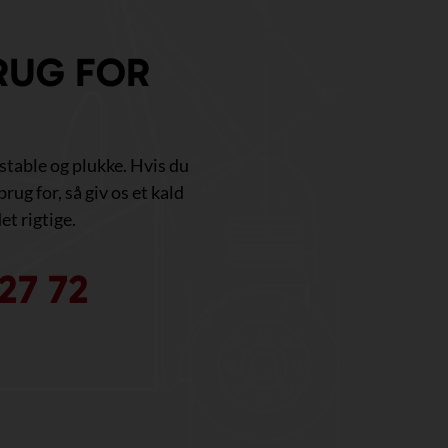
RUG FOR
, stable og plukke. Hvis du
brug for, så giv os et kald
et rigtige.
27 72