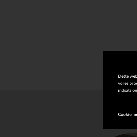
Dette webs
vores pro
indsats og
Cookie ind