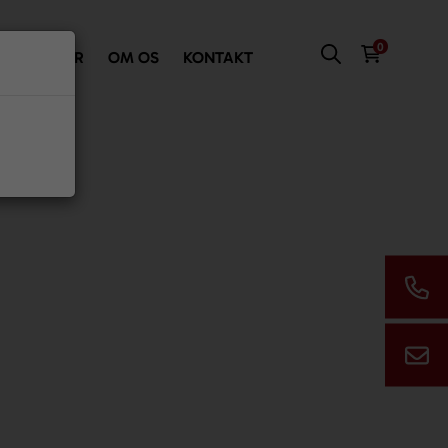
0
VI TILBYDER
OM OS
KONTAKT
