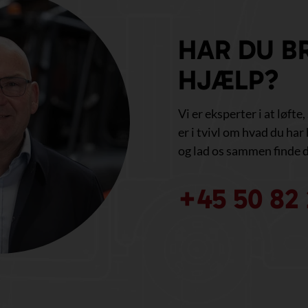
HAR DU B
HJÆLP?
Vi er eksperter i at løfte
er i tvivl om hvad du har 
og lad os sammen finde d
+45 50 82 