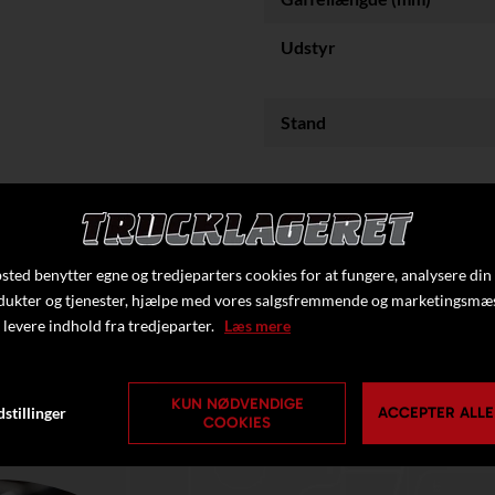
Udstyr
Stand
Klik her f
ted benytter egne og tredjeparters cookies for at fungere, analysere din
dukter og tjenester, hjælpe med vores salgsfremmende og marketingsmæ
 levere indhold fra tredjeparter.
Læs mere
KUN NØDVENDIGE
stillinger
ACCEPTER ALLE
COOKIES