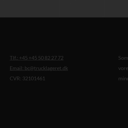
Tlf.: +45 +45 50 82 27 72
Som 
Email: bc@trucklageret.dk
vore
CVR: 32101461
mind