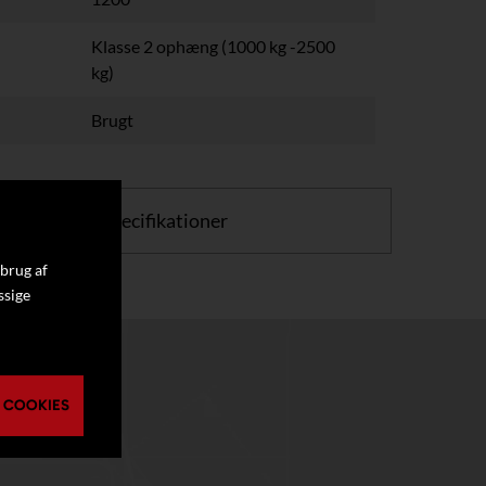
Klasse 2 ophæng (1000 kg -2500
kg)
Brugt
or at se flere specifikationer
 brug af
ssige
 COOKIES