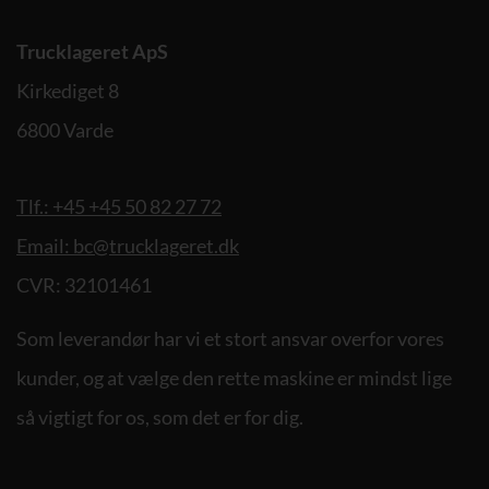
Trucklageret ApS
Kirkediget 8
6800 Varde
Tlf.: +45 +45 50 82 27 72
Email: bc@trucklageret.dk
CVR: 32101461
Som leverandør har vi et stort ansvar overfor vores
kunder, og at vælge den rette maskine er mindst lige
så vigtigt for os, som det er for dig.