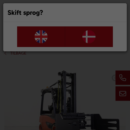
Skift sprog?
0
TILBAGE
