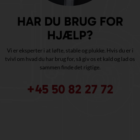
HAR DU BRUG FOR
HJÆLP?
Vi er eksperter i at løfte, stable og plukke. Hvis du er i
tvivl om hvad du har brug for, så giv os et kald og lad os
sammen finde det rigtige.
+45 50 82 27 72