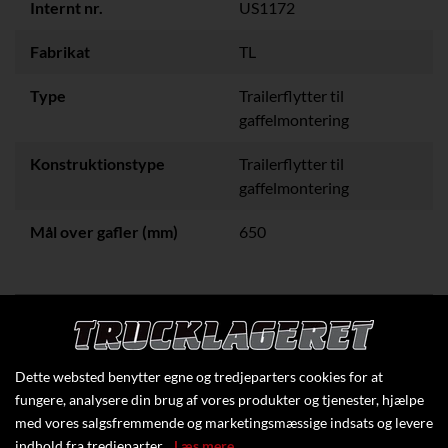
Internt nr.
US1172
Fabrikat
TL
Type
Trailerflytter til
gaffelmontering
Konstruktionstype
Trailerflytter til
gaffelmontering
Mål over gafler (mm)
650
Klik her for at se flere specifikationer
Dette websted benytter egne og tredjeparters cookies for at
fungere, analysere din brug af vores produkter og tjenester, hjælpe
med vores salgsfremmende og marketingsmæssige indsats og levere
indhold fra tredjeparter.
Læs mere