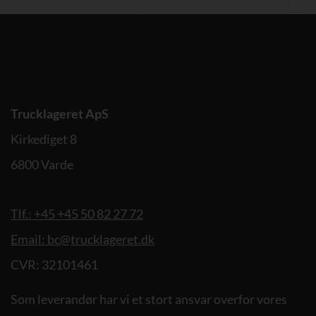
Trucklageret ApS
Kirkediget 8
6800 Varde
Tlf.: +45 +45 50 82 27 72
Email: bc@trucklageret.dk
CVR: 32101461
Som leverandør har vi et stort ansvar overfor vores