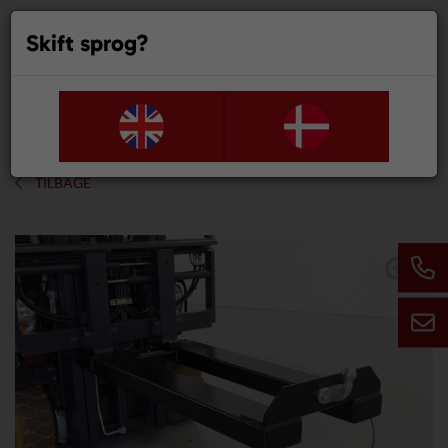
Skift sprog?
0
TILBAGE
