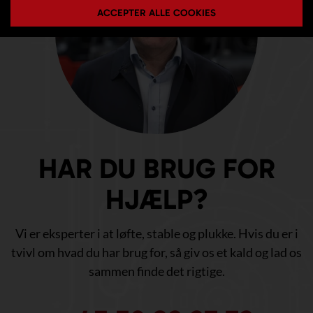
ACCEPTER ALLE COOKIES
HAR DU BRUG FOR
HJÆLP?
Vi er eksperter i at løfte, stable og plukke. Hvis du er i
tvivl om hvad du har brug for, så giv os et kald og lad os
sammen finde det rigtige.