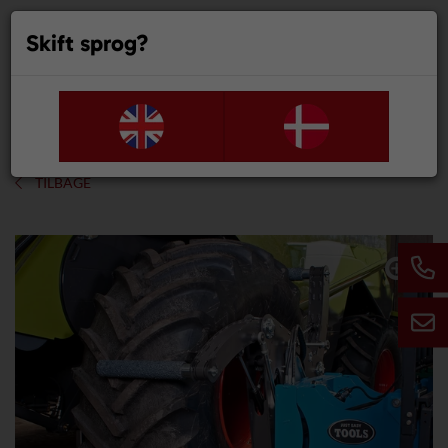
Skift sprog?
0
TILBAGE
