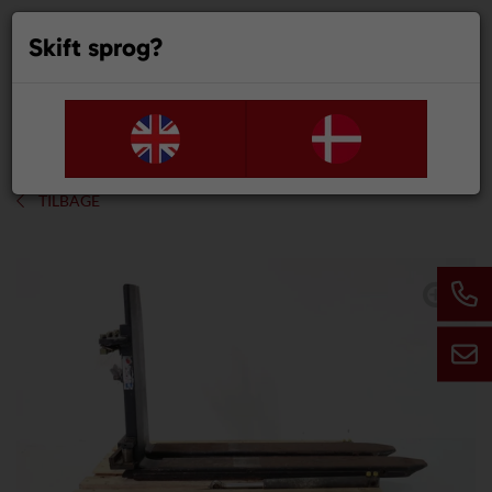
Skift sprog?
0
TILBAGE
