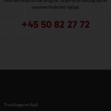
tvivl om hvad du har brug for, så giv os et kald og lad os
sammen finde det rigtige.
+45 50 82 27 72
Trucklageret ApS