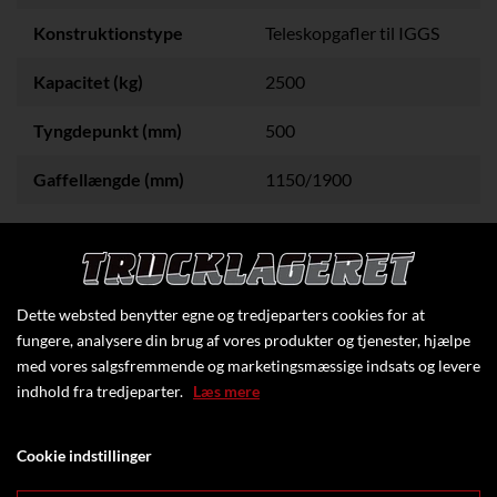
Konstruktionstype
Teleskopgafler til IGGS
Kapacitet (kg)
2500
Tyngdepunkt (mm)
500
Gaffellængde (mm)
1150/1900
Stand
Brugt
Dette websted benytter egne og tredjeparters cookies for at
fungere, analysere din brug af vores produkter og tjenester, hjælpe
med vores salgsfremmende og marketingsmæssige indsats og levere
indhold fra tredjeparter.
Læs mere
Cookie indstillinger