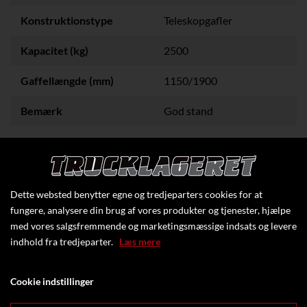
Konstruktionstype
Teleskopgafler
Kapacitet (kg)
2500
Gaffellængde (mm)
1150/1900
Bemærk
God stand
Stand
Brugt
Dette websted benytter egne og tredjeparters cookies for at
fungere, analysere din brug af vores produkter og tjenester, hjælpe
med vores salgsfremmende og marketingsmæssige indsats og levere
indhold fra tredjeparter.
Læs mere
Cookie indstillinger