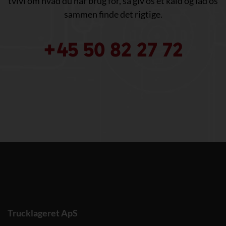
tvivl om hvad du har brug for, så giv os et kald og lad os
sammen finde det rigtige.
+45 50 82 27 72
Trucklageret ApS