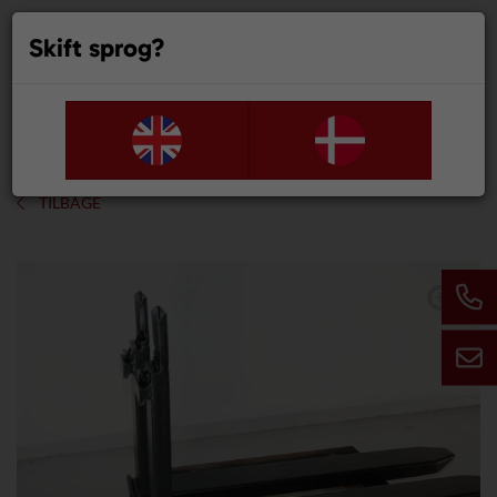
Skift sprog?
0
TILBAGE
