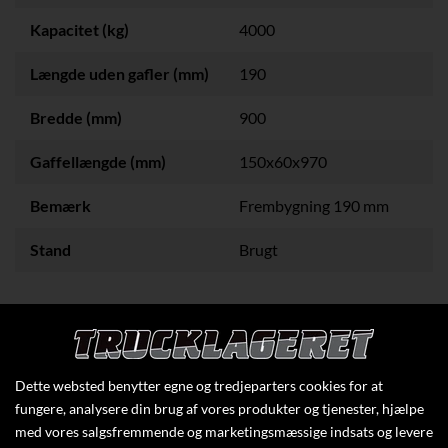
Kapacitet (kg)
4000
Længde uden gafler (mm)
190
Bredde (mm)
900
Gaffellængde (mm)
150x60x970
Bemærk
Frembygning 190 mm
Stand
Brugt
Klik her for at se flere specifikationer
Dette websted benytter egne og tredjeparters cookies for at
fungere, analysere din brug af vores produkter og tjenester, hjælpe
med vores salgsfremmende og marketingsmæssige indsats og levere