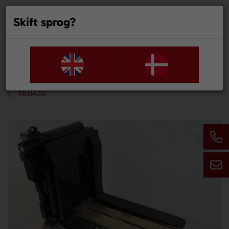
Skift sprog?
0
TILBAGE
