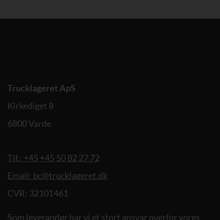
Trucklageret ApS
Kirkediget 8
6800 Varde
Tlf.: +45 +45 50 82 27 72
Email: bc@trucklageret.dk
CVR: 32101461
Som leverandør har vi et stort ansvar overfor vores