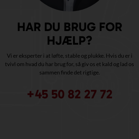
HAR DU BRUG FOR
HJÆLP?
Vi er eksperter i at løfte, stable og plukke. Hvis du er i
tvivl om hvad du har brug for, så giv os et kald og lad os
sammen finde det rigtige.
+45 50 82 27 72