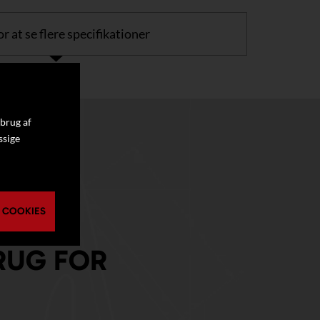
or at se flere specifikationer
 brug af
ssige
 COOKIES
RUG FOR