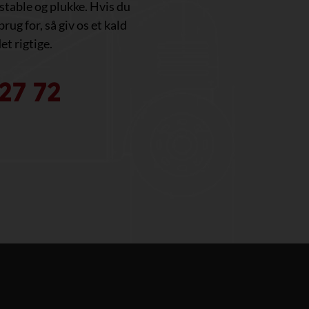
, stable og plukke. Hvis du
brug for, så giv os et kald
et rigtige.
27 72