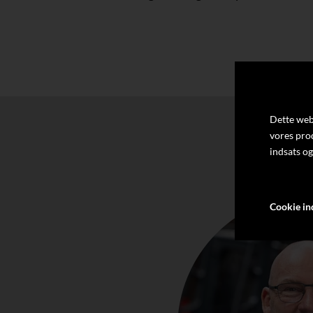
Dette webs
vores pro
indsats og
Cookie ind