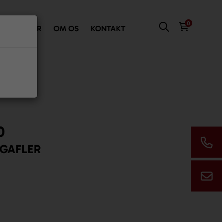
0
VI TILBYDER
OM OS
KONTAKT
0

GAFLER