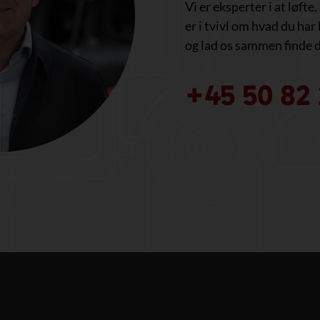
Vi er eksperter i at løfte
er i tvivl om hvad du har 
og lad os sammen finde d
+45 50 82 