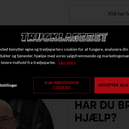
Klik her f
ted benytter egne og tredjeparters cookies for at fungere, analysere din
dukter og tjenester, hjælpe med vores salgsfremmende og marketingsmæ
 levere indhold fra tredjeparter.
Læs mere
KUN NØDVENDIGE
stillinger
ACCEPTER ALLE
COOKIES
HAR DU B
HJÆLP?