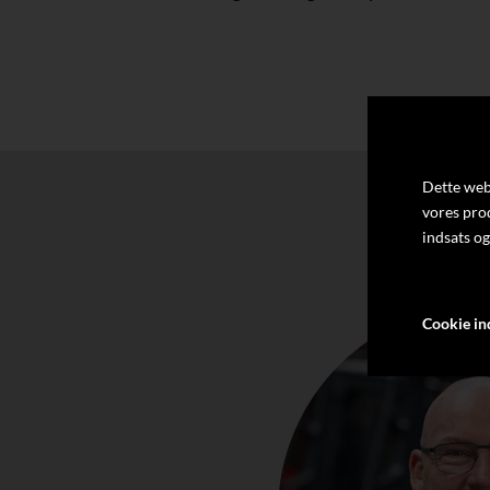
Dette webs
vores pro
indsats og
Cookie ind