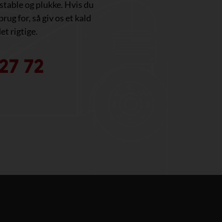
, stable og plukke. Hvis du
brug for, så giv os et kald
et rigtige.
27 72