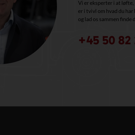
Vi er eksperter i at løfte
er i tvivl om hvad du har 
og lad os sammen finde d
+45 50 82 