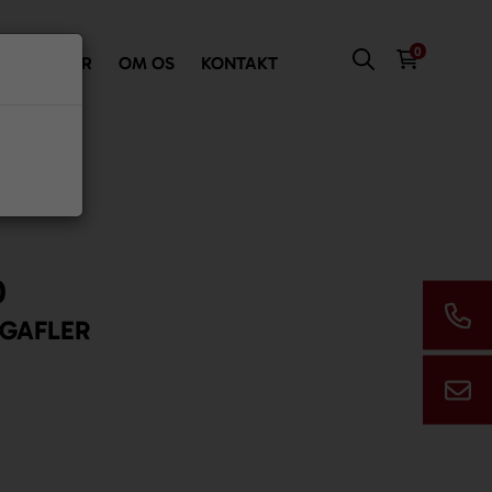
0
VI TILBYDER
OM OS
KONTAKT
0

GAFLER