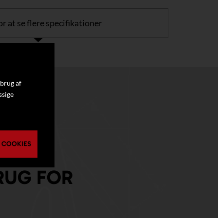
or at se flere specifikationer
 brug af
ssige
 COOKIES
RUG FOR