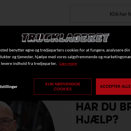
Klik her f
ted benytter egne og tredjeparters cookies for at fungere, analysere din
dukter og tjenester, hjælpe med vores salgsfremmende og marketingsmæ
 levere indhold fra tredjeparter.
Læs mere
KUN NØDVENDIGE
stillinger
ACCEPTER ALLE
COOKIES
HAR DU B
HJÆLP?