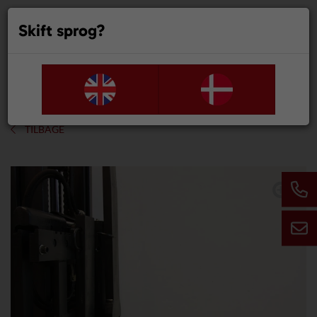
Skift sprog?
0
TILBAGE
