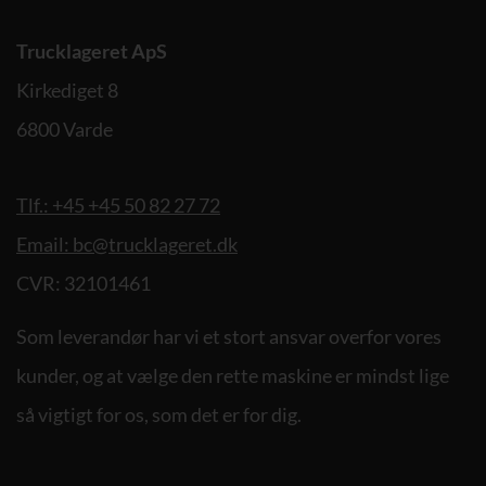
Trucklageret ApS
Kirkediget 8
6800 Varde
Tlf.: +45 +45 50 82 27 72
Email: bc@trucklageret.dk
CVR: 32101461
Som leverandør har vi et stort ansvar overfor vores
kunder, og at vælge den rette maskine er mindst lige
så vigtigt for os, som det er for dig.