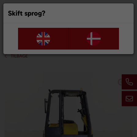
Skift sprog?
0
TILBAGE
