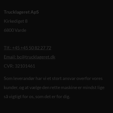
Trucklageret ApS
Kirkediget 8
6800 Varde
Tlf.: +45 +45 50 82 27 72
Email: bc@trucklageret.dk
CVR: 32101461
Som leverandør har vi et stort ansvar overfor vores
kunder, og at vælge den rette maskine er mindst lige
så vigtigt for os, som det er for dig.