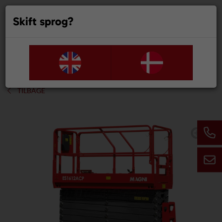
Skift sprog?
0
TILBAGE
