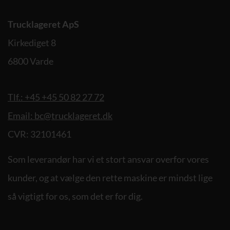
Trucklageret ApS
Kirkediget 8
6800 Varde
Tlf.: +45 +45 50 82 27 72
Email: bc@trucklageret.dk
CVR: 32101461
Som leverandør har vi et stort ansvar overfor vores
kunder, og at vælge den rette maskine er mindst lige
så vigtigt for os, som det er for dig.