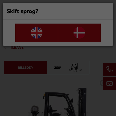
Skift sprog?
0
TILBAGE
BILLEDER
360°
