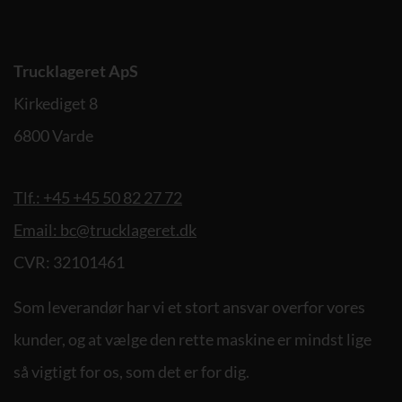
Trucklageret ApS
Kirkediget 8
6800 Varde
Tlf.: +45 +45 50 82 27 72
Email: bc@trucklageret.dk
CVR: 32101461
Som leverandør har vi et stort ansvar overfor vores
kunder, og at vælge den rette maskine er mindst lige
så vigtigt for os, som det er for dig.