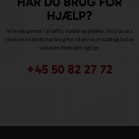
HAR DU BRUG FOR
HJÆLP?
Vi er eksperter i at løfte, stable og plukke. Hvis du er i
tvivl om hvad du har brug for, så giv os et kald og lad os
sammen finde det rigtige.
+45 50 82 27 72