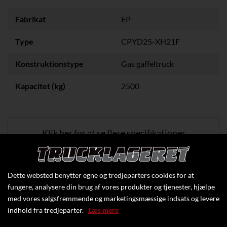
Fabrikat
EP
Type
CPYD25-XH21F
Konstruktionstype
Gas gaffeltruck
Kapacitet (kg)
2500
Klik her for at se flere specifikationer
Dette websted benytter egne og tredjeparters cookies for at
fungere, analysere din brug af vores produkter og tjenester, hjælpe
med vores salgsfremmende og marketingsmæssige indsats og levere
indhold fra tredjeparter.
Læs mere