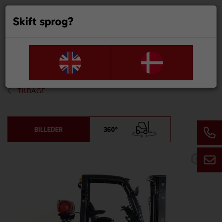
Skift sprog?
0
TILBAGE
BILLEDER
360°
