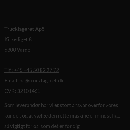
Trucklageret ApS
Kirkediget 8
6800 Varde
Tlf.: +45 +45 50 82 27 72
Email: bc@trucklageret.dk
CVR: 32101461
Som leverandør har vi et stort ansvar overfor vores
kunder, og at vælge den rette maskine er mindst lige
så vigtigt for os, som det er for dig.