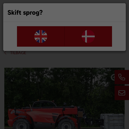
Skift sprog?
0
TILBAGE
