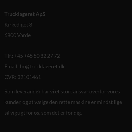
Trucklageret ApS
Kirkediget 8
6800 Varde
Tlf.: +45 +45 50 82 27 72
Email: bc@trucklageret.dk
CVR: 32101461
Som leverandør har vi et stort ansvar overfor vores
kunder, og at vælge den rette maskine er mindst lige
så vigtigt for os, som det er for dig.