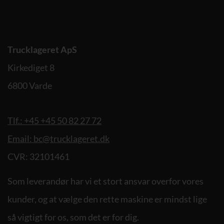
Trucklageret ApS
Kirkediget 8
6800 Varde
Tlf.: +45 +45 50 82 27 72
Email: bc@trucklageret.dk
CVR: 32101461
Som leverandør har vi et stort ansvar overfor vores
kunder, og at vælge den rette maskine er mindst lige
så vigtigt for os, som det er for dig.