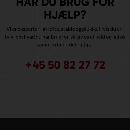
HAR DU BRUG FOR
HJÆLP?
Vi er eksperter i at løfte, stable og plukke. Hvis du er i
tvivl om hvad du har brug for, så giv os et kald og lad os
sammen finde det rigtige.
+45 50 82 27 72