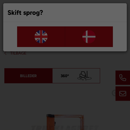
Skift sprog?
0
TILBAGE
BILLEDER
360°
