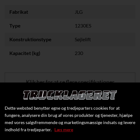
Fabrikat
JLG
Type
1230ES
Konstruktionstype
Søjlelift
Kapacitet (kg)
230
Klik her for at se flere specifikationer
Dette websted benytter egne og tredjeparters cookies for at
fungere, analysere din brug af vores produkter og tjenester, hjælpe
med vores salgsfremmende og marketingsmæssige indsats og levere
indhold fra tredjeparter.
Læs mere