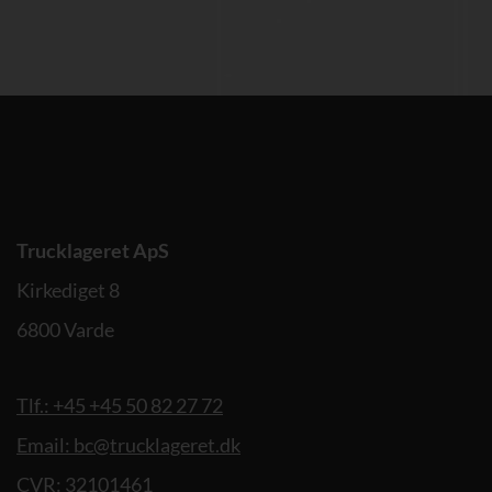
Trucklageret ApS
Kirkediget 8
6800 Varde
Tlf.: +45 +45 50 82 27 72
Email: bc@trucklageret.dk
CVR: 32101461