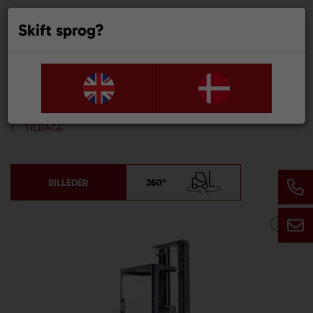
Skift sprog?
0
TILBAGE
BILLEDER
360°
