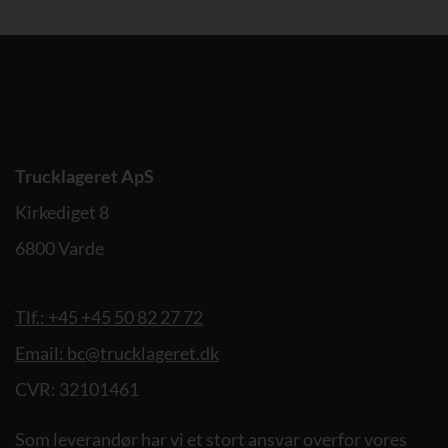
Trucklageret ApS
Kirkediget 8
6800 Varde
Tlf.: +45 +45 50 82 27 72
Email: bc@trucklageret.dk
CVR: 32101461
Som leverandør har vi et stort ansvar overfor vores