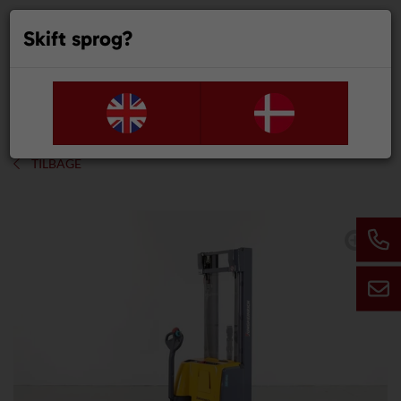
Skift sprog?
0
TILBAGE
