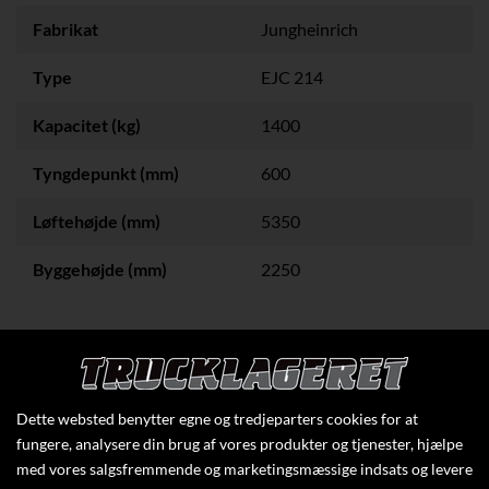
Fabrikat
Jungheinrich
Type
EJC 214
Kapacitet (kg)
1400
Tyngdepunkt (mm)
600
Løftehøjde (mm)
5350
Byggehøjde (mm)
2250
Klik her for at se flere specifikationer
Dette websted benytter egne og tredjeparters cookies for at
fungere, analysere din brug af vores produkter og tjenester, hjælpe
med vores salgsfremmende og marketingsmæssige indsats og levere