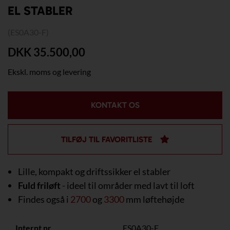
EL STABLER
(ES0A30-F)
DKK 35.500,00
Ekskl. moms og levering
KONTAKT OS
TILFØJ TIL FAVORITLISTE
Lille, kompakt og driftssikker el stabler
Fuld friløft
- ideel til områder med lavt til loft
Findes også i
2700
og
3300
mm løftehøjde
Internt nr.
ES0A30-F