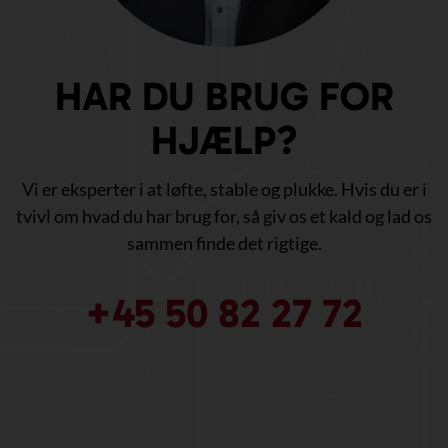
HAR DU BRUG FOR
HJÆLP?
Vi er eksperter i at løfte, stable og plukke. Hvis du er i
tvivl om hvad du har brug for, så giv os et kald og lad os
sammen finde det rigtige.
+45 50 82 27 72