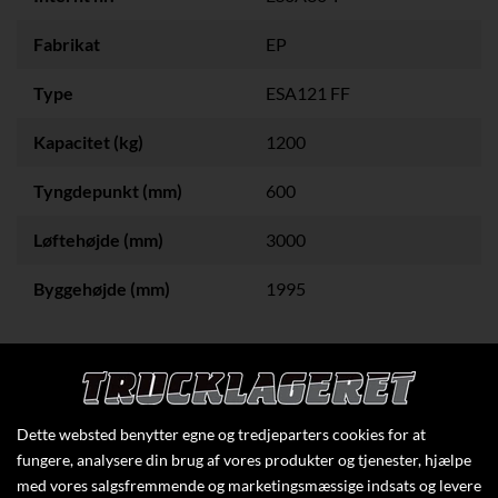
Fabrikat
EP
Type
ESA121 FF
Kapacitet (kg)
1200
Tyngdepunkt (mm)
600
Løftehøjde (mm)
3000
Byggehøjde (mm)
1995
Klik her for at se flere specifikationer
Dette websted benytter egne og tredjeparters cookies for at
fungere, analysere din brug af vores produkter og tjenester, hjælpe
med vores salgsfremmende og marketingsmæssige indsats og levere