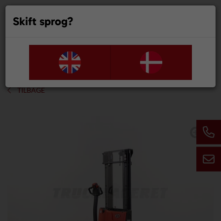
Skift sprog?
0
TILBAGE
