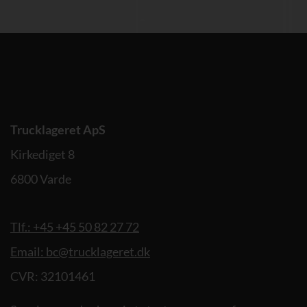
Trucklageret ApS
Kirkediget 8
6800 Varde
Tlf.: +45 +45 50 82 27 72
Email: bc@trucklageret.dk
CVR: 32101461