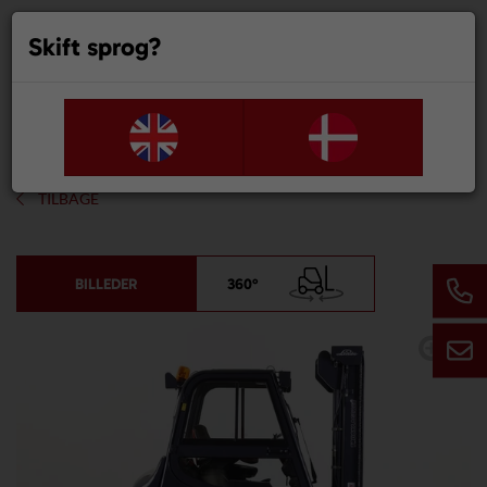
Skift sprog?
0
TILBAGE
BILLEDER
360°
