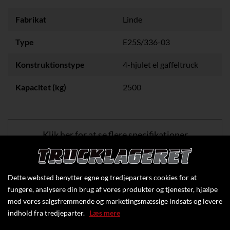
Fabrikat
Linde
Type
E25S/336-03
Konstruktionstype
4-hjulet el gaffeltruck
Kapacitet (kg)
2500
Klik her for at se flere specifikationer
Dette websted benytter egne og tredjeparters cookies for at
fungere, analysere din brug af vores produkter og tjenester, hjælpe
med vores salgsfremmende og marketingsmæssige indsats og levere
indhold fra tredjeparter.
Læs mere