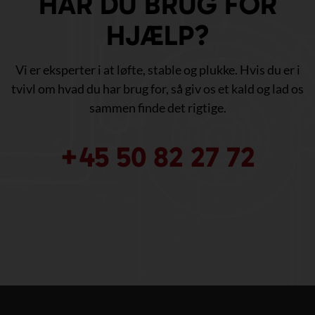
HAR DU BRUG FOR
HJÆLP?
Vi er eksperter i at løfte, stable og plukke. Hvis du er i
tvivl om hvad du har brug for, så giv os et kald og lad os
sammen finde det rigtige.
+45 50 82 27 72