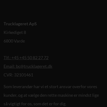
Trucklageret ApS
Kirkediget 8
6800 Varde
Tlf.: +45 +45 50 82 27 72
Email: bc@trucklageret.dk
CVR: 32101461
Som leverandør har vi et stort ansvar overfor vores
kunder, og at vælge den rette maskine er mindst lige
så vigtigt for os, som det er for dig.