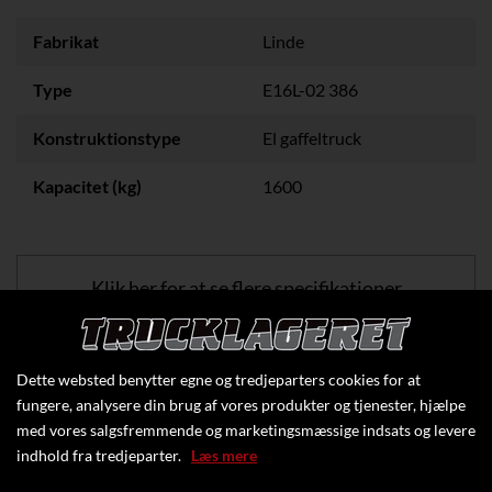
Fabrikat
Linde
Type
E16L-02 386
Konstruktionstype
El gaffeltruck
Kapacitet (kg)
1600
Klik her for at se flere specifikationer
Dette websted benytter egne og tredjeparters cookies for at
fungere, analysere din brug af vores produkter og tjenester, hjælpe
med vores salgsfremmende og marketingsmæssige indsats og levere
indhold fra tredjeparter.
Læs mere