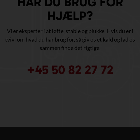
HAR DU BRUG FOR
HJÆLP?
Vi er eksperter i at løfte, stable og plukke. Hvis du er i
tvivl om hvad du har brug for, så giv os et kald og lad os
sammen finde det rigtige.
+45 50 82 27 72