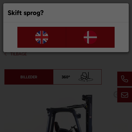
Skift sprog?
0
TILBAGE
BILLEDER
360°
