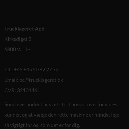
Trucklageret ApS
Kirkediget 8
6800 Varde
Tlf.: +45 +45 50 82 27 72
Email: bc@trucklageret.dk
CVR: 32101461
Som leverandør har vi et stort ansvar overfor vores
kunder, og at vælge den rette maskine er mindst lige
så vigtigt for os, som det er for dig.